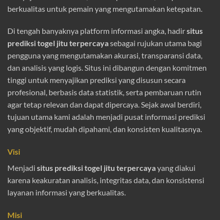
berkualitas untuk pemain yang mengutamakan ketepatan.
Di tengah banyaknya platform informasi angka, hadir
situs
prediksi togel jitu terpercaya
sebagai rujukan utama bagi
pengguna yang mengutamakan akurasi, transparansi data,
dan analisis yang logis. Situs ini dibangun dengan komitmen
tinggi untuk menyajikan prediksi yang disusun secara
profesional, berbasis data statistik, serta pembaruan rutin
agar tetap relevan dan dapat dipercaya. Sejak awal berdiri,
tujuan utama kami adalah menjadi pusat informasi prediksi
yang objektif, mudah dipahami, dan konsisten kualitasnya.
Visi
Menjadi
situs prediksi togel jitu terpercaya
yang diakui
karena keakuratan analisis, integritas data, dan konsistensi
layanan informasi yang berkualitas.
Misi