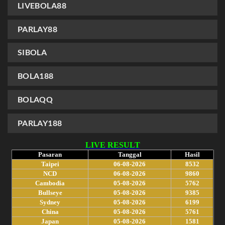
LIVEBOLA88
PARLAY88
SIBOLA
BOLA188
BOLAQQ
PARLAY188