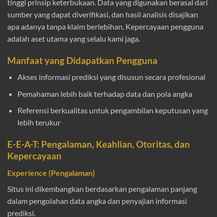
tinggi prinsip keterbukaan. Data yang digunakan berasal dari
sumber yang dapat diverifikasi, dan hasil analisis disajikan
apa adanya tanpa klaim berlebihan. Kepercayaan pengguna
adalah aset utama yang selalu kami jaga.
Manfaat yang Didapatkan Pengguna
Akses informasi prediksi yang disusun secara profesional
Pemahaman lebih baik terhadap data dan pola angka
Referensi berkualitas untuk pengambilan keputusan yang
lebih terukur
E-E-A-T: Pengalaman, Keahlian, Otoritas, dan
Kepercayaan
Experience (Pengalaman)
Situs ini dikembangkan berdasarkan pengalaman panjang
dalam pengolahan data angka dan penyajian informasi
prediksi.