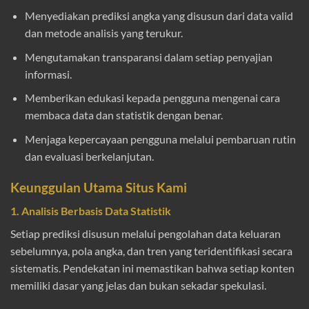
Menyediakan prediksi angka yang disusun dari data valid
dan metode analisis yang terukur.
Mengutamakan transparansi dalam setiap penyajian
informasi.
Memberikan edukasi kepada pengguna mengenai cara
membaca data dan statistik dengan benar.
Menjaga kepercayaan pengguna melalui pembaruan rutin
dan evaluasi berkelanjutan.
Keunggulan Utama Situs Kami
1. Analisis Berbasis Data Statistik
Setiap prediksi disusun melalui pengolahan data keluaran
sebelumnya, pola angka, dan tren yang teridentifikasi secara
sistematis. Pendekatan ini memastikan bahwa setiap konten
memiliki dasar yang jelas dan bukan sekadar spekulasi.