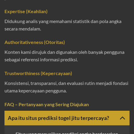
Expertise (Keahlian)
Didukung analis yang memahami statistik dan pola angka
secara mendalam.
Authoritativeness (Otoritas)
Konten kami dirujuk dan digunakan oleh banyak pengguna
sebagai referensi informasi prediksi.
Trustworthiness (Kepercayaan)
Konsistensi, transparansi, dan evaluasi rutin menjadi fondasi
utama kepercayaan pengguna.
FAQ – Pertanyaan yang Sering Diajukan
Apa itu situs prediksi togel jitu terpercaya?
Situs yang menyajikan prediksi angka berdasarkan