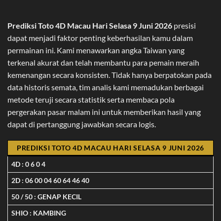
Prediksi Toto 4D Macau Hari Selasa 9 Juni 2026
presisi
dapat menjadi faktor penting keberhasilan kamu dalam
permainan ini. Kami menawarkan angka Taiwan yang
terkenal akurat dan telah membantu para pemain meraih
kemenangan secara konsisten. Tidak hanya berpatokan pada
data historis semata, tim analis kami memadukan berbagai
metode teruji secara statistik serta membaca pola
pergerakan pasar malam ini untuk memberikan hasil yang
dapat di pertanggung jawabkan secara logis.
PREDIKSI TOTO 4D MACAU HARI SELASA 9 JUNI 2026
4D : 0 6 0 4
2D : 06 00 04 60 64 46 40
50 / 50 : GENAP KECIL
SHIO : KAMBING