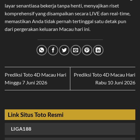
layar senantiasa bekerja tanpa henti, menyajikan riset
komprehensif yang disampaikan secara LIVE dan real-time,
memastikan Anda tidak pernah tertinggal satu detak pun
dari pergerakan keluaran Macau hari ini.
Prediksi Toto 4D Macau Hari
Prediksi Toto 4D Macau Hari
Minggu 7 Juni 2026
Rabu 10 Juni 2026
Link Situs Toto Resmi
LIGA188