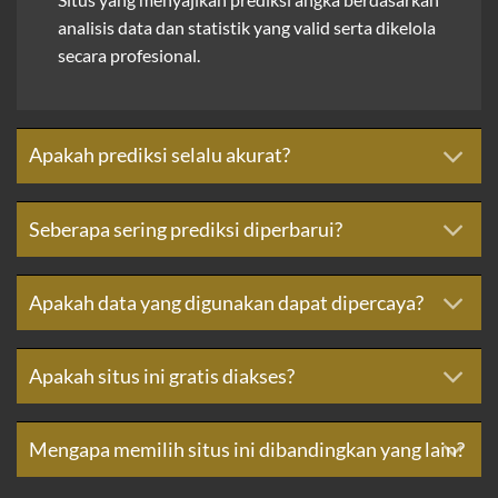
analisis data dan statistik yang valid serta dikelola
secara profesional.
Apakah prediksi selalu akurat?
Seberapa sering prediksi diperbarui?
Apakah data yang digunakan dapat dipercaya?
Apakah situs ini gratis diakses?
Mengapa memilih situs ini dibandingkan yang lain?