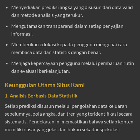
Menyediakan prediksi angka yang disusun dari data valid
dan metode analisis yang terukur.
Mengutamakan transparansi dalam setiap penyajian
informasi.
Memberikan edukasi kepada pengguna mengenai cara
membaca data dan statistik dengan benar.
Menjaga kepercayaan pengguna melalui pembaruan rutin
dan evaluasi berkelanjutan.
Keunggulan Utama Situs Kami
1. Analisis Berbasis Data Statistik
Setiap prediksi disusun melalui pengolahan data keluaran
sebelumnya, pola angka, dan tren yang teridentifikasi secara
sistematis. Pendekatan ini memastikan bahwa setiap konten
memiliki dasar yang jelas dan bukan sekadar spekulasi.