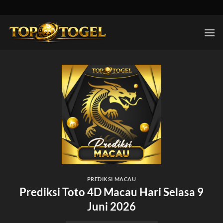
Skip
to
content
PREDIKSI MACAU
Prediksi Toto 4D Macau Hari Selasa 9
Juni 2026