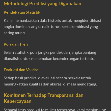
Metodologi Prediksi yang Digunakan
Pendekatan Statistik
Kami memanfaatkan data historis untuk mengidentifikasi
angka dominan, angka naik-turun, serta kombinasi yang
sering muncul.
Pola dan Tren
Selain statistik, pola jangka pendek dan jangka panjang
dianalisis untuk menemukan kecenderungan tertentu.
Evaluasi dan Validasi
Setiap hasil prediksi dievaluasi secara berkala untuk
meningkatkan kualitas dan akurasi di masa mendatang.
Komitmen Terhadap Transparansi dan
Kepercayaan
Sebagai situs prediksi togel jitu terpercaya, kami menjunjung