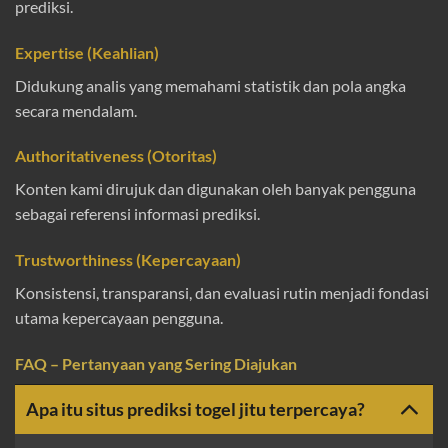
prediksi.
Expertise (Keahlian)
Didukung analis yang memahami statistik dan pola angka
secara mendalam.
Authoritativeness (Otoritas)
Konten kami dirujuk dan digunakan oleh banyak pengguna
sebagai referensi informasi prediksi.
Trustworthiness (Kepercayaan)
Konsistensi, transparansi, dan evaluasi rutin menjadi fondasi
utama kepercayaan pengguna.
FAQ – Pertanyaan yang Sering Diajukan
Apa itu situs prediksi togel jitu terpercaya?