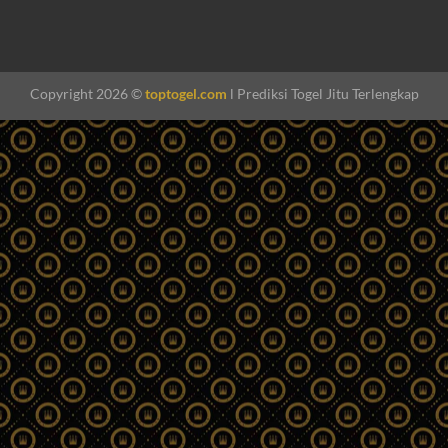
Copyright 2026 ©
toptogel.com
l Prediksi Togel Jitu Terlengkap