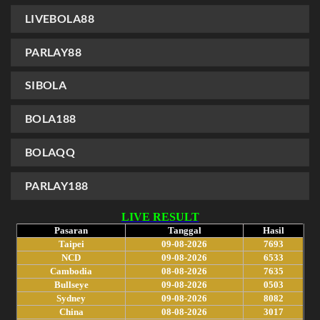
LIVEBOLA88
PARLAY88
SIBOLA
BOLA188
BOLAQQ
PARLAY188