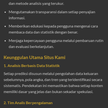
dan metode analisis yang terukur.
Mengutamakan transparansi dalam setiap penyajian
informasi.
Memberikan edukasi kepada pengguna mengenai cara
membaca data dan statistik dengan benar.
Menjaga kepercayaan pengguna melalui pembaruan rutin
dan evaluasi berkelanjutan.
Keunggulan Utama Situs Kami
1. Analisis Berbasis Data Statistik
Setiap prediksi disusun melalui pengolahan data keluaran
sebelumnya, pola angka, dan tren yang teridentifikasi secara
sistematis. Pendekatan ini memastikan bahwa setiap konten
memiliki dasar yang jelas dan bukan sekadar spekulasi.
2. Tim Analis Berpengalaman