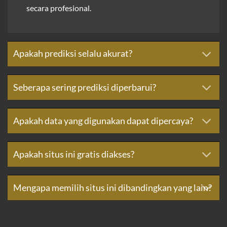
secara profesional.
Apakah prediksi selalu akurat?
Seberapa sering prediksi diperbarui?
Apakah data yang digunakan dapat dipercaya?
Apakah situs ini gratis diakses?
Mengapa memilih situs ini dibandingkan yang lain?