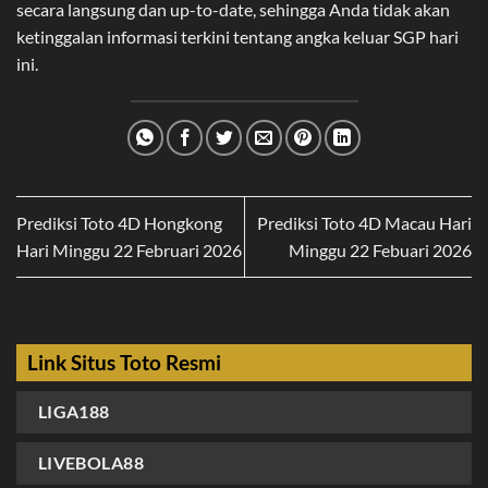
secara langsung dan up-to-date, sehingga Anda tidak akan
ketinggalan informasi terkini tentang angka keluar SGP hari
ini.
Prediksi Toto 4D Hongkong
Prediksi Toto 4D Macau Hari
Hari Minggu 22 Februari 2026
Minggu 22 Febuari 2026
Link Situs Toto Resmi
LIGA188
LIVEBOLA88