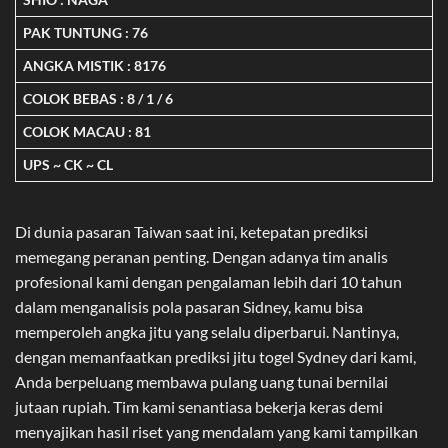
PAK TUNTUNG : 76
ANGKA MISTIK : 8176
COLOK BEBAS : 8 / 1 / 6
COLOK MACAU : 81
UPS ~ CK ~ CL
Di dunia pasaran Taiwan saat ini, ketepatan prediksi
memegang peranan penting. Dengan adanya tim analis
profesional kami dengan pengalaman lebih dari 10 tahun
dalam menganalisis pola pasaran Sidney, kamu bisa
memperoleh angka jitu yang selalu diperbarui. Nantinya,
dengan memanfaatkan prediksi jitu togel Sydney dari kami,
Anda berpeluang membawa pulang uang tunai bernilai
jutaan rupiah. Tim kami senantiasa bekerja keras demi
menyajikan hasil riset yang mendalam yang kami tampilkan