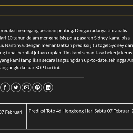
n prediksi memegang peranan penting. Dengan adanya tim analis
ari 10 tahun dalam menganalisis pola pasaran Sidney, kamu bisa
i. Nantinya, dengan memanfaatkan prediksi jitu togel Sydney dari
tunai bernilai jutaan rupiah. Tim kami senantiasa bekerja keras
 yang kami tampilkan secara langsung dan up-to-date, sehingga A
tang angka keluar SGP hari ini.
Prediksi Toto 4d Hongkong Hari Sabtu 07 Februari
07 Februari