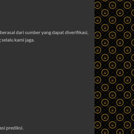
berasal dari sumber yang dapat diverifikasi,
selalu kami jaga.
i prediksi.