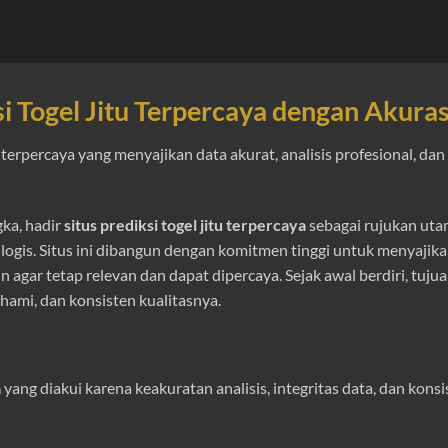
 Togel Jitu Terpercaya dengan Akurasi
 terpercaya yang menyajikan data akurat, analisis profesional, da
ka, hadir
situs prediksi togel jitu terpercaya
sebagai rujukan ut
g logis. Situs ini dibangun dengan komitmen tinggi untuk menyajika
in agar tetap relevan dan dapat dipercaya. Sejak awal berdiri, tu
ahami, dan konsisten kualitasnya.
a
yang diakui karena keakuratan analisis, integritas data, dan konsi