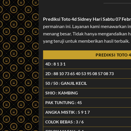
Prediksi Toto 4d Sidney Hari Sabtu 07 Feb
permainan ini. Layanan kami menawarkan i
menang besar. Tidak hanya mengandalkan has
yang teruji untuk memberikan hasil terbaik.
PREDIKSI TOTO 
4D : 8 1 3 1
2D : 88 10 73 65 40 53 95 08 57 08 73
50 / 50 : GANJIL KECIL
SHIO : KAMBING
PAK TUNTUNG : 45
ANGKA MISTIK : 5 9 1 7
COLOK BEBAS : 3 / 6