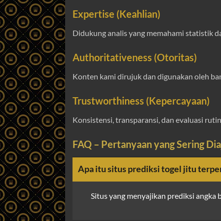
Expertise (Keahlian)
Didukung analis yang memahami statistik d
Authoritativeness (Otoritas)
Konten kami dirujuk dan digunakan oleh ban
Trustworthiness (Kepercayaan)
Konsistensi, transparansi, dan evaluasi ru
FAQ – Pertanyaan yang Sering Di
Apa itu situs prediksi togel jitu terp
Situs yang menyajikan prediksi angka be