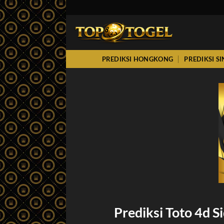
Skip
to
content
PREDIKSI HONGKONG
PREDIKSI S
Prediksi Toto 4d S