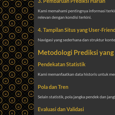
3. Pembaruan Prediksi Harian
Kami memahami pentingnya informasi terkini
relevan dengan kondisi terkini.
4. Tampilan Situs yang User-Frien
Navigasi yang sederhana dan struktur kon
Metodologi Prediksi yan
Pendekatan Statistik
Kami memanfaatkan data historis untuk meng
Pola dan Tren
Selain statistik, pola jangka pendek dan j
Evaluasi dan Validasi