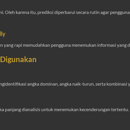
. Oleh karena itu, prediksi diperbarui secara rutin agar penggun
dly
ten yang rapi memudahkan pengguna menemukan informasi yang 
g Digunakan
identifikasi angka dominan, angka naik-turun, serta kombinasi y
angka panjang dianalisis untuk menemukan kecenderungan tertentu.