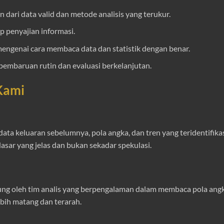
dari data valid dan metode analisis yang terukur.
 penyajian informasi.
ngenai cara membaca data dan statistik dengan benar.
embaruan rutin dan evaluasi berkelanjutan.
Kami
data keluaran sebelumnya, pola angka, dan tren yang teridentifikas
sar yang jelas dan bukan sekadar spekulasi.
dukung oleh tim analis yang berpengalaman dalam membaca pola angk
bih matang dan terarah.