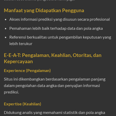
Manfaat yang Didapatkan Pengguna
Akses informasi prediksi yang disusun secara profesional
Pemahaman lebih baik terhadap data dan pola angka
Referensi berkualitas untuk pengambilan keputusan yang
lebih terukur
E-E-A-T: Pengalaman, Keahlian, Otoritas, dan
Kepercayaan
Experience (Pengalaman)
Situs ini dikembangkan berdasarkan pengalaman panjang
dalam pengolahan data angka dan penyajian informasi
prediksi.
Expertise (Keahlian)
Didukung analis yang memahami statistik dan pola angka