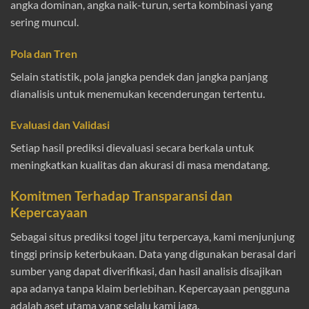
angka dominan, angka naik-turun, serta kombinasi yang
sering muncul.
Pola dan Tren
Selain statistik, pola jangka pendek dan jangka panjang
dianalisis untuk menemukan kecenderungan tertentu.
Evaluasi dan Validasi
Setiap hasil prediksi dievaluasi secara berkala untuk
meningkatkan kualitas dan akurasi di masa mendatang.
Komitmen Terhadap Transparansi dan
Kepercayaan
Sebagai situs prediksi togel jitu terpercaya, kami menjunjung
tinggi prinsip keterbukaan. Data yang digunakan berasal dari
sumber yang dapat diverifikasi, dan hasil analisis disajikan
apa adanya tanpa klaim berlebihan. Kepercayaan pengguna
adalah aset utama yang selalu kami jaga.