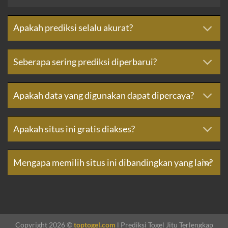
Apakah prediksi selalu akurat?
Seberapa sering prediksi diperbarui?
Apakah data yang digunakan dapat dipercaya?
Apakah situs ini gratis diakses?
Mengapa memilih situs ini dibandingkan yang lain?
Copyright 2026 ©
toptogel.com
l Prediksi Togel Jitu Terlengkap