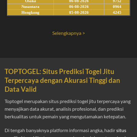
Selengkapnya >
TOPTOGEL: Situs Prediksi Togel Jitu
Terpercaya dengan Akurasi Tinggi dan
Data Valid
Toptogel merupakan situs prediksi togel jitu terpercaya yang
menyajikan data akurat, analisis profesional, dan prediksi
berkualitas untuk pemain yang mengutamakan ketepatan.
Di tengah banyaknya platform informasi angka, hadir
situs