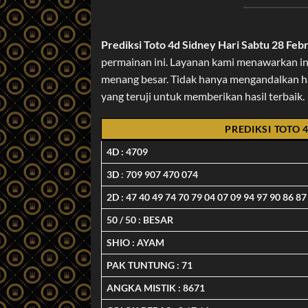
Prediksi Toto 4d Sidney Hari Sabtu 28
Febr
permainan ini. Layanan kami menawarkan i
menang besar. Tidak hanya mengandalkan has
yang teruji untuk memberikan hasil terbaik.
PREDIKSI TOTO 
4D : 4709
3D
:
709 907 470 074
2D : 47 40 49 74 70 79 04 07 09 94 97 90 86 87
50 / 50 : BESAR
SHIO : AYAM
PAK TUNTUNG : 71
ANGKA MISTIK : 8671