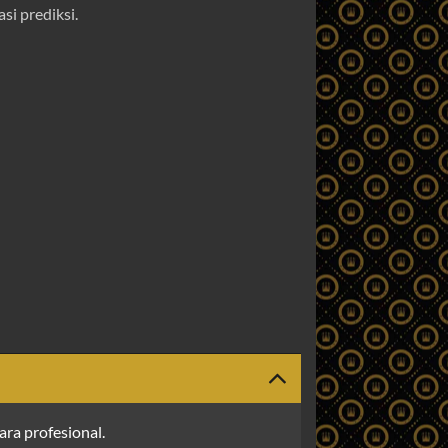
i prediksi.
ara profesional.