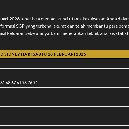
uari 2026
tepat bisa menjadi kunci utama kesuksesan Anda dala
nformasi SGP yang terkenal akurat dan telah membantu para pem
il keluaran sebelumnya, kami menerapkan teknik analisis statist
4D SIDNEY HARI SABTU 28 FEBRUARI 2026
 81 68 67 61 78 76 71