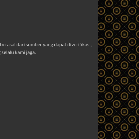
berasal dari sumber yang dapat diverifikasi,
selalu kami jaga.