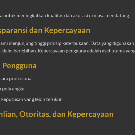
kala untuk meningkatkan kualitas dan akurasi di masa mendatang.
paransi dan Kepercayaan
, kami menjunjung tinggi prinsip keterbukaan. Data yang digunakan 
pa klaim berlebihan. Kepercayaan pengguna adalah aset utama yang 
n Pengguna
cara profesional
 pola angka
 keputusan yang lebih terukur
hlian, Otoritas, dan Kepercayaan