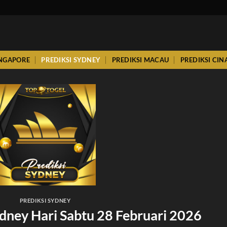
INGAPORE
PREDIKSI SYDNEY
PREDIKSI MACAU
PREDIKSI CIN
PREDIKSI SYDNEY
idney Hari Sabtu 28 Februari 2026