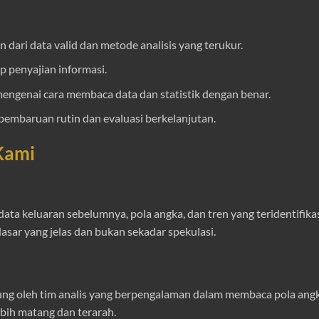
dari data valid dan metode analisis yang terukur.
 penyajian informasi.
ngenai cara membaca data dan statistik dengan benar.
embaruan rutin dan evaluasi berkelanjutan.
Kami
data keluaran sebelumnya, pola angka, dan tren yang teridentifikas
sar yang jelas dan bukan sekadar spekulasi.
dukung oleh tim analis yang berpengalaman dalam membaca pola angk
bih matang dan terarah.