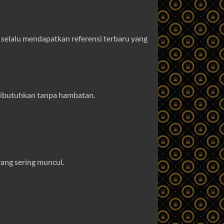
a selalu mendapatkan referensi terbaru yang
dibutuhkan tanpa hambatan.
ang sering muncul.