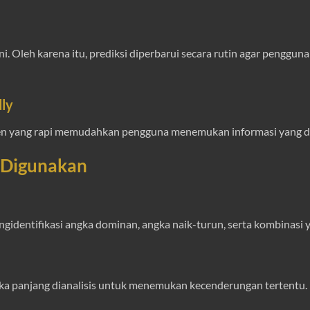
. Oleh karena itu, prediksi diperbarui secara rutin agar penggun
dly
ten yang rapi memudahkan pengguna menemukan informasi yang 
g Digunakan
identifikasi angka dominan, angka naik-turun, serta kombinasi y
angka panjang dianalisis untuk menemukan kecenderungan tertentu.