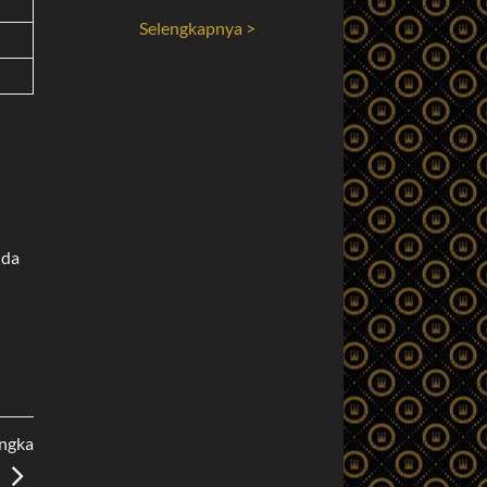
Selengkapnya >
nda
Angka