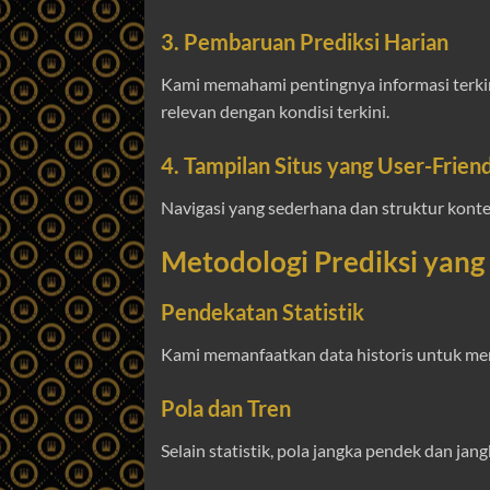
3. Pembaruan Prediksi Harian
Kami memahami pentingnya informasi terkini
relevan dengan kondisi terkini.
4. Tampilan Situs yang User-Frien
Navigasi yang sederhana dan struktur kon
Metodologi Prediksi yan
Pendekatan Statistik
Kami memanfaatkan data historis untuk meng
Pola dan Tren
Selain statistik, pola jangka pendek dan j