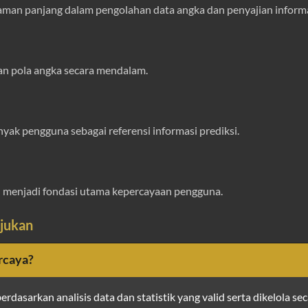
aman panjang dalam pengolahan data angka dan penyajian informas
an pola angka secara mendalam.
yak pengguna sebagai referensi informasi prediksi.
tin menjadi fondasi utama kepercayaan pengguna.
ajukan
ercaya?
rdasarkan analisis data dan statistik yang valid serta dikelola sec