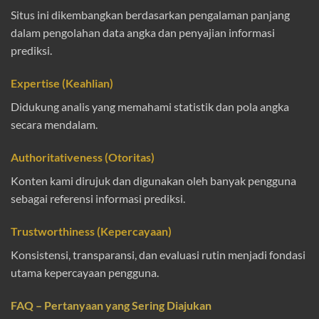
Situs ini dikembangkan berdasarkan pengalaman panjang
dalam pengolahan data angka dan penyajian informasi
prediksi.
Expertise (Keahlian)
Didukung analis yang memahami statistik dan pola angka
secara mendalam.
Authoritativeness (Otoritas)
Konten kami dirujuk dan digunakan oleh banyak pengguna
sebagai referensi informasi prediksi.
Trustworthiness (Kepercayaan)
Konsistensi, transparansi, dan evaluasi rutin menjadi fondasi
utama kepercayaan pengguna.
FAQ – Pertanyaan yang Sering Diajukan