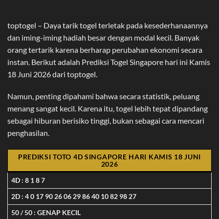
toptogel
– Daya tarik togel terletak pada kesederhanaannya
dan iming-iming hadiah besar dengan modal kecil. Banyak
orang tertarik karena berharap perubahan ekonomi secara
instan. Berikut adalah Prediksi Togel Singapore hari ini Kamis
18 Juni 2026 dari toptogel.
Namun, penting dipahami bahwa secara statistik, peluang
menang sangat kecil. Karena itu, togel lebih tepat dipandang
sebagai hiburan berisiko tinggi, bukan sebagai cara mencari
penghasilan.
PREDIKSI TOTO 4D SINGAPORE HARI KAMIS 18 JUNI
2026
4D : 8 1 8 7
2D : 4 0 17 90 26 06 29 86 40 10 82 98 27
50 / 50 : GENAP KECIL