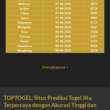
Selengkapnya >
TOPTOGEL: Situs Prediksi Togel Jitu
Terpercaya dengan Akurasi Tinggi dan