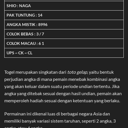
SHIO : NAGA
PAK TUNTUNG : 14
ANGKA MISTIK : 8996
COLOK BEBAS : 3 / 7
COLOK MACAU : 6 1
UPS ~ CK ~ CL
Togel merupakan singkatan dari
toto gelap
, yaitu bentuk
perjudian angka di mana pemain menebak kombinasi angka
yang akan keluar dalam suatu periode undian tertentu. Jika
angka yang ditebak sesuai dengan hasil undian, pemain akan
memperoleh hadiah sesuai dengan ketentuan yang berlaku.
Permainan ini dikenal luas di berbagai negara Asia dan
memiliki banyak variasi sistem taruhan, seperti 2 angka, 3
angka, atau 4 angka.