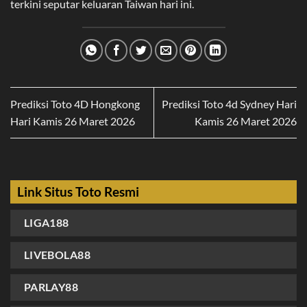
terkini seputar keluaran Taiwan hari ini.
Prediksi Toto 4D Hongkong
Prediksi Toto 4d Sydney Hari
Hari Kamis 26 Maret 2026
Kamis 26 Maret 2026
Link Situs Toto Resmi
LIGA188
LIVEBOLA88
PARLAY88