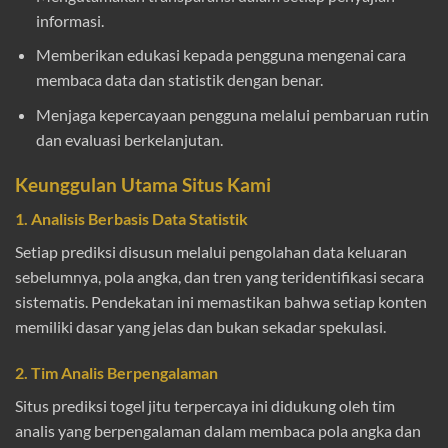
informasi.
Memberikan edukasi kepada pengguna mengenai cara
membaca data dan statistik dengan benar.
Menjaga kepercayaan pengguna melalui pembaruan rutin
dan evaluasi berkelanjutan.
Keunggulan Utama Situs Kami
1. Analisis Berbasis Data Statistik
Setiap prediksi disusun melalui pengolahan data keluaran
sebelumnya, pola angka, dan tren yang teridentifikasi secara
sistematis. Pendekatan ini memastikan bahwa setiap konten
memiliki dasar yang jelas dan bukan sekadar spekulasi.
2. Tim Analis Berpengalaman
Situs prediksi togel jitu terpercaya ini didukung oleh tim
analis yang berpengalaman dalam membaca pola angka dan