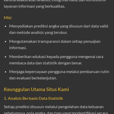
layanan informasi yang berkualitas.
Misi
Menyediakan prediksi angka yang disusun dari data valid
dan metode analisis yang terukur.
Mengutamakan transparansi dalam setiap penyajian
informasi.
Memberikan edukasi kepada pengguna mengenai cara
membaca data dan statistik dengan benar.
Menjaga kepercayaan pengguna melalui pembaruan rutin
dan evaluasi berkelanjutan.
Keunggulan Utama Situs Kami
1. Analisis Berbasis Data Statistik
Setiap prediksi disusun melalui pengolahan data keluaran
sebelumnya, pola angka, dan tren yang teridentifikasi secara