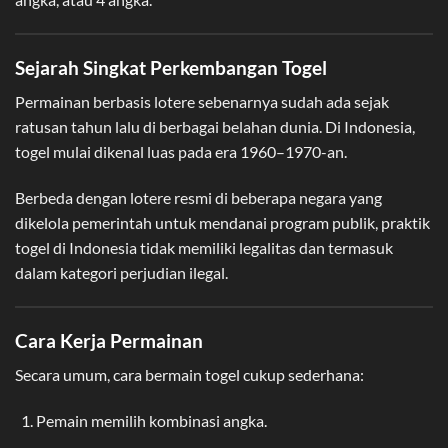
Sejarah Singkat Perkembangan Togel
Permainan berbasis lotere sebenarnya sudah ada sejak
ratusan tahun lalu di berbagai belahan dunia. Di Indonesia,
togel mulai dikenal luas pada era 1960–1970-an.
Berbeda dengan lotere resmi di beberapa negara yang
dikelola pemerintah untuk mendanai program publik, praktik
togel di Indonesia tidak memiliki legalitas dan termasuk
dalam kategori perjudian ilegal.
Cara Kerja Permainan
Secara umum, cara bermain togel cukup sederhana:
Pemain memilih kombinasi angka.