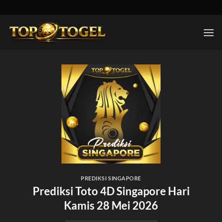
Skip
to
content
PREDIKSI SINGAPORE
Prediksi Toto 4D Singapore Hari
Kamis 28 Mei 2026