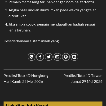
Pemain memasang taruhan dengan nominal tertentu.
Angka hasil undian diumumkan pada waktu yang telah
ditentukan.
Jika angka cocok, pemain mendapatkan hadiah sesuai
jenis taruhan.
Kesederhanaan sistem inilah yang
Prediksi Toto 4D Hongkong
Prediksi Toto 4D Taiwan
Hari Kamis 28 Mei 2026
Jumat 29 Mei 2026
Link Situs Toto Resmi