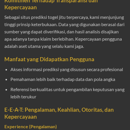
Komitmen Terhadap Transparansi dan
Kepercayaan
Sebagai situs prediksi togel jitu terpercaya, kami menjunjung
tinggi prinsip keterbukaan. Data yang digunakan berasal dari
sumber yang dapat diverifikasi, dan hasil analisis disajikan
apa adanya tanpa klaim berlebihan. Kepercayaan pengguna
adalah aset utama yang selalu kami jaga.
Manfaat yang Didapatkan Pengguna
Akses informasi prediksi yang disusun secara profesional
Pemahaman lebih baik terhadap data dan pola angka
Referensi berkualitas untuk pengambilan keputusan yang
lebih terukur
E-E-A-T: Pengalaman, Keahlian, Otoritas, dan
Kepercayaan
Experience (Pengalaman)