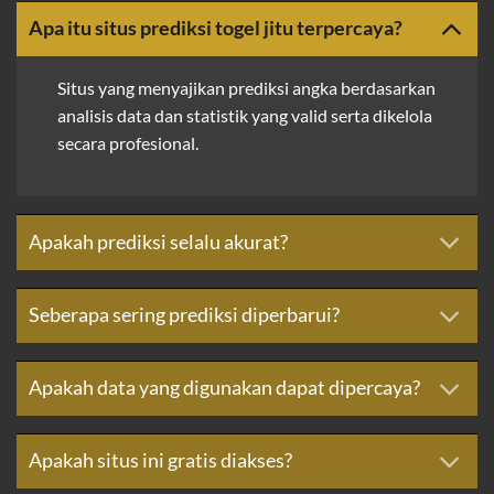
Apa itu situs prediksi togel jitu terpercaya?
Situs yang menyajikan prediksi angka berdasarkan
analisis data dan statistik yang valid serta dikelola
secara profesional.
Apakah prediksi selalu akurat?
Seberapa sering prediksi diperbarui?
Apakah data yang digunakan dapat dipercaya?
Apakah situs ini gratis diakses?