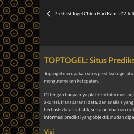
Prediksi Togel China Hari Kamis 02 Jul
TOPTOGEL: Situs Prediksi
Toptogel merupakan situs prediksi togel jitu
mengutamakan ketepatan.
Di tengah banyaknya platform informasi ang
akurasi, transparansi data, dan analisis yan
berbasis data statistik, serta pembaruan rut
informasi prediksi yang objektif, mudah dip
Visi