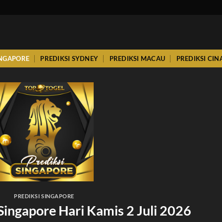
INGAPORE
PREDIKSI SYDNEY
PREDIKSI MACAU
PREDIKSI CIN
PREDIKSI SINGAPORE
Singapore Hari Kamis 2 Juli 2026