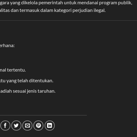
egara yang dikelola pemerintah untuk mendanai program publik,
alitas dan termasuk dalam kategori perjudian ilegal.
erhana:
al tertentu.
u yang telah ditentukan.
diah sesuai jenis taruhan.