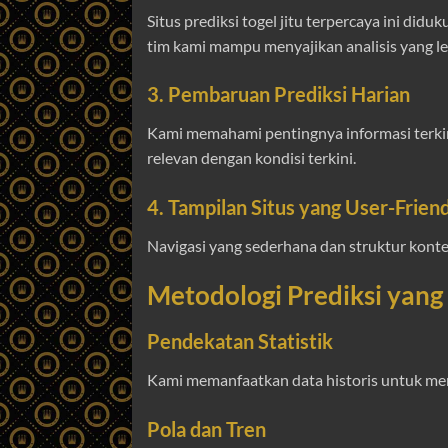
Situs prediksi togel jitu terpercaya ini di
tim kami mampu menyajikan analisis yang le
3. Pembaruan Prediksi Harian
Kami memahami pentingnya informasi terkini
relevan dengan kondisi terkini.
4. Tampilan Situs yang User-Frien
Navigasi yang sederhana dan struktur kon
Metodologi Prediksi yan
Pendekatan Statistik
Kami memanfaatkan data historis untuk meng
Pola dan Tren