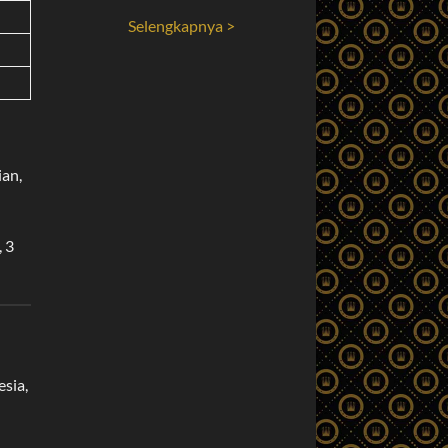
Selengkapnya >
ian,
, 3
esia,