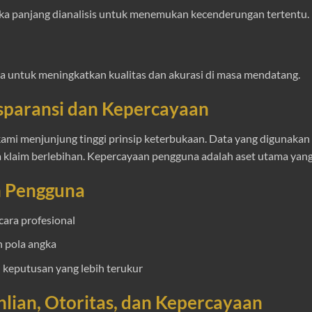
angka panjang dianalisis untuk menemukan kecenderungan tertentu.
kala untuk meningkatkan kualitas dan akurasi di masa mendatang.
paransi dan Kepercayaan
, kami menjunjung tinggi prinsip keterbukaan. Data yang digunakan 
pa klaim berlebihan. Kepercayaan pengguna adalah aset utama yang 
n Pengguna
cara profesional
 pola angka
 keputusan yang lebih terukur
hlian, Otoritas, dan Kepercayaan