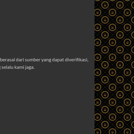
berasal dari sumber yang dapat diverifikasi,
selalu kami jaga.