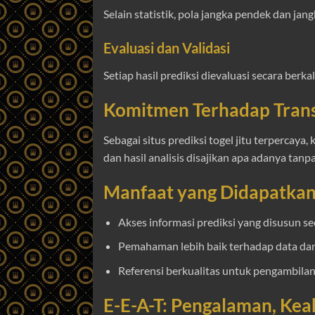
Selain statistik, pola jangka pendek dan j
Evaluasi dan Validasi
Setiap hasil prediksi dievaluasi secara ber
Komitmen Terhadap Trans
Sebagai situs prediksi togel jitu terpercaya
dan hasil analisis disajikan apa adanya tan
Manfaat yang Didapatka
Akses informasi prediksi yang disusun se
Pemahaman lebih baik terhadap data dan
Referensi berkualitas untuk pengambilan
E-E-A-T: Pengalaman, Kea