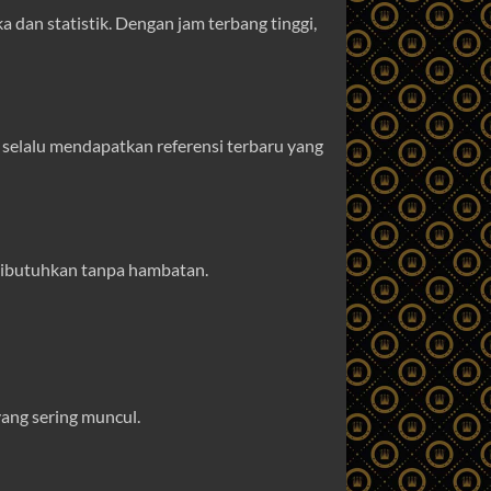
a dan statistik. Dengan jam terbang tinggi,
a selalu mendapatkan referensi terbaru yang
dibutuhkan tanpa hambatan.
ang sering muncul.