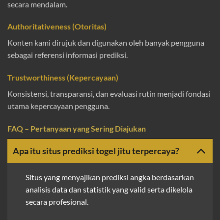
secara mendalam.
Authoritativeness (Otoritas)
Konten kami dirujuk dan digunakan oleh banyak pengguna
sebagai referensi informasi prediksi.
Trustworthiness (Kepercayaan)
Konsistensi, transparansi, dan evaluasi rutin menjadi fondasi
utama kepercayaan pengguna.
FAQ – Pertanyaan yang Sering Diajukan
Apa itu situs prediksi togel jitu terpercaya?
Situs yang menyajikan prediksi angka berdasarkan
analisis data dan statistik yang valid serta dikelola
secara profesional.