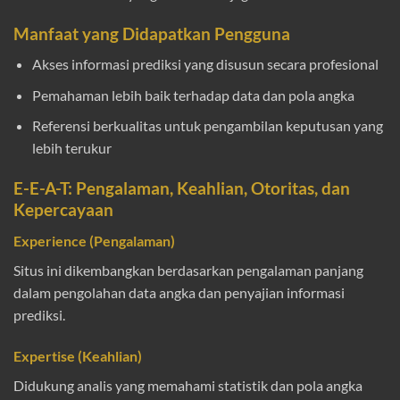
Manfaat yang Didapatkan Pengguna
Akses informasi prediksi yang disusun secara profesional
Pemahaman lebih baik terhadap data dan pola angka
Referensi berkualitas untuk pengambilan keputusan yang
lebih terukur
E-E-A-T: Pengalaman, Keahlian, Otoritas, dan
Kepercayaan
Experience (Pengalaman)
Situs ini dikembangkan berdasarkan pengalaman panjang
dalam pengolahan data angka dan penyajian informasi
prediksi.
Expertise (Keahlian)
Didukung analis yang memahami statistik dan pola angka