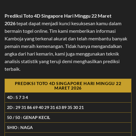
Prediksi Toto 4D Singapore Hari Minggu 22
Maret
2026
tepat dapat menjadi kunci kesuksesan kamu dalam
bermain togel online. Tim kami memberikan informasi
Kamboja yang terkenal akurat dan telah membantu banyak
pemain meraih kemenangan. Tidak hanya mengandalkan
angka dari hari kemarin, kami juga menggunakan teknik
analisis statistik yang teruji demi menghasilkan prediksi
terbaik.
PREDIKSI TOTO 4D SINGAPORE HARI
MINGGU 22
MARET 2026
4D : 5 7 3 4
2D : 29 31 86 69 40 29 31 63 89 35 30 21
50 / 50 : GENAP KECIL
SHIO : NAGA