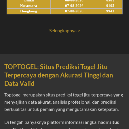
Selengkapnya >
TOPTOGEL: Situs Prediksi Togel Jitu
Terpercaya dengan Akurasi Tinggi dan
Data Valid
Toptogel merupakan situs prediksi togel jitu terpercaya yang
menyajikan data akurat, analisis profesional, dan prediksi
berkualitas untuk pemain yang mengutamakan ketepatan.
Di tengah banyaknya platform informasi angka, hadir
situs