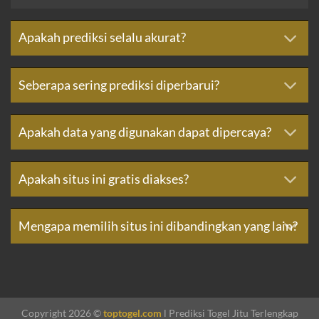
Apakah prediksi selalu akurat?
Seberapa sering prediksi diperbarui?
Apakah data yang digunakan dapat dipercaya?
Apakah situs ini gratis diakses?
Mengapa memilih situs ini dibandingkan yang lain?
Copyright 2026 ©
toptogel.com
l Prediksi Togel Jitu Terlengkap