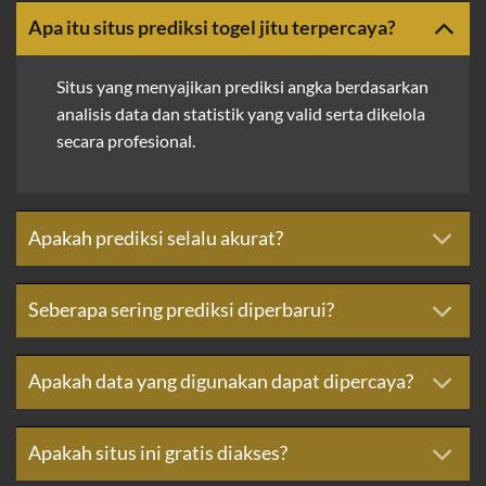
Apa itu situs prediksi togel jitu terpercaya?
Situs yang menyajikan prediksi angka berdasarkan
analisis data dan statistik yang valid serta dikelola
secara profesional.
Apakah prediksi selalu akurat?
Seberapa sering prediksi diperbarui?
Apakah data yang digunakan dapat dipercaya?
Apakah situs ini gratis diakses?