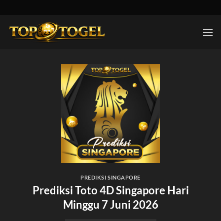
Skip
to
content
PREDIKSI SINGAPORE
Prediksi Toto 4D Singapore Hari
Minggu 7 Juni 2026