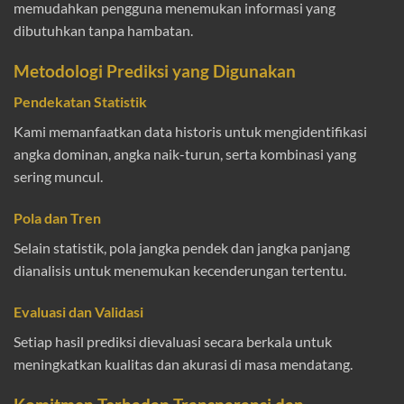
memudahkan pengguna menemukan informasi yang
dibutuhkan tanpa hambatan.
Metodologi Prediksi yang Digunakan
Pendekatan Statistik
Kami memanfaatkan data historis untuk mengidentifikasi
angka dominan, angka naik-turun, serta kombinasi yang
sering muncul.
Pola dan Tren
Selain statistik, pola jangka pendek dan jangka panjang
dianalisis untuk menemukan kecenderungan tertentu.
Evaluasi dan Validasi
Setiap hasil prediksi dievaluasi secara berkala untuk
meningkatkan kualitas dan akurasi di masa mendatang.