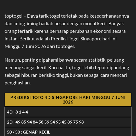
toptogel
– Daya tarik togel terletak pada kesederhanaannya
dan iming-iming hadiah besar dengan modal kecil. Banyak
orang tertarik karena berharap perubahan ekonomi secara
instan. Berikut adalah Prediksi Togel Singapore hari ini
Minggu 7 Juni 2026 dari toptogel.
Namun, penting dipahami bahwa secara statistik, peluang
menang sangat kecil. Karena itu, togel lebih tepat dipandang
sebagai hiburan berisiko tinggi, bukan sebagai cara mencari
penghasilan.
PREDIKSI TOTO 4D SINGAPORE HARI MINGGU 7 JUNI
2026
4D : 8 1 4 4
2D : 49 85 94 84 58 59 54 95 45 89 75 98
50 / 50 : GENAP KECIL