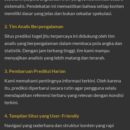
sistematis. Pendekatan ini memastikan bahwa setiap konten
memiliki dasar yang jelas dan bukan sekadar spekulasi.
2. Tim Analis Berpengalaman
Situs prediksi togel jitu terpercaya ini didukung oleh tim
analis yang berpengalaman dalam membaca pola angka dan
statistik. Dengan jam terbang tinggi, tim kami mampu
menyajikan analisis yang lebih matang dan terarah.
3. Pembaruan Prediksi Harian
Kami memahami pentingnya informasi terkini. Oleh karena
itu, prediksi diperbarui secara rutin agar pengguna selalu
mendapatkan referensi terbaru yang relevan dengan kondisi
terkini.
4. Tampilan Situs yang User-Friendly
Navigasi yang sederhana dan struktur konten yang rapi