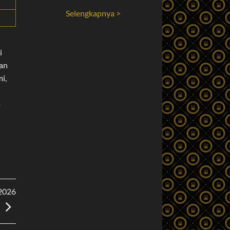
Selengkapnya >
i
an
i,
a
 2026