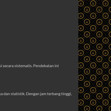
i secara sistematis. Pendekatan ini
a dan statistik. Dengan jam terbang tinggi,