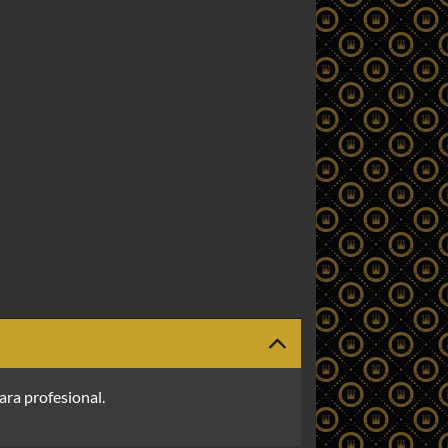
ara profesional.