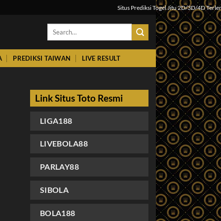
Situs Prediksi Togel Jitu 2D/3D/4D Terlengkap dan Live Resu
A
PREDIKSI TAIWAN
LIVE RESULT
Link Situs Toto Resmi
LIGA188
LIVEBOLA88
PARLAY88
SIBOLA
BOLA188