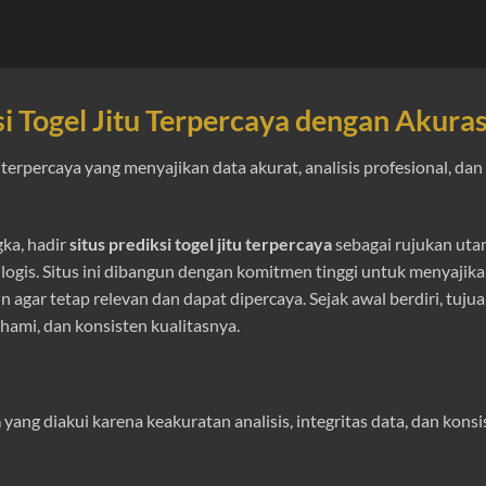
 Togel Jitu Terpercaya dengan Akurasi
 terpercaya yang menyajikan data akurat, analisis profesional, da
ka, hadir
situs prediksi togel jitu terpercaya
sebagai rujukan ut
g logis. Situs ini dibangun dengan komitmen tinggi untuk menyajika
in agar tetap relevan dan dapat dipercaya. Sejak awal berdiri, tu
ahami, dan konsisten kualitasnya.
a
yang diakui karena keakuratan analisis, integritas data, dan konsi