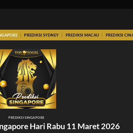
INGAPORE
PREDIKSI SYDNEY
PREDIKSI MACAU
PREDIKSI CIN
PREDIKSI SINGAPORE
Singapore Hari Rabu 11 Maret 2026