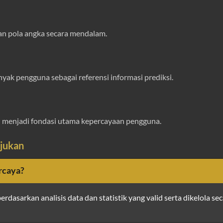
an pola angka secara mendalam.
yak pengguna sebagai referensi informasi prediksi.
tin menjadi fondasi utama kepercayaan pengguna.
ajukan
ercaya?
rdasarkan analisis data dan statistik yang valid serta dikelola sec