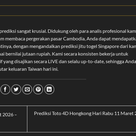
prediksi sangat krusial. Didukung oleh para analis profesional kam
alam membaca pergerakan pasar Cambodia, Anda dapat mendapatk
ntinya, dengan mengandalkan prediksi jitu togel Singapore dari kam
 bernilai jutaan rupiah. Kami secara konsisten bekerja untuk
f yang disajikan secara LIVE dan selalu up-to-date, sehingga And
tar keluaran Taiwan hari ini.
Prediksi Toto 4D Hongkong Hari Rabu 11 Maret
t 2026 –