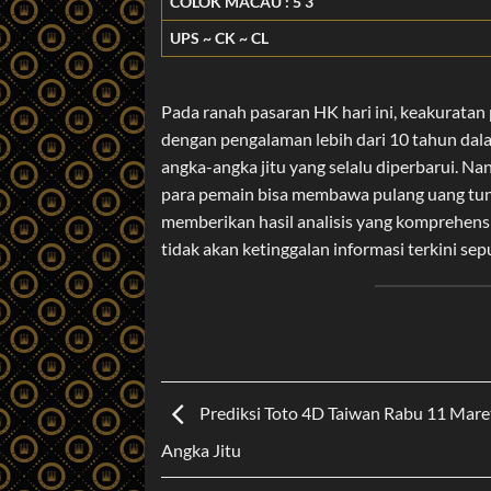
COLOK MACAU : 5 3
UPS ~ CK ~ CL
Pada ranah pasaran HK hari ini, keakuratan 
dengan pengalaman lebih dari 10 tahun d
angka-angka jitu yang selalu diperbarui. Na
para pemain bisa membawa pulang uang tunai
memberikan hasil analisis yang komprehensi
tidak akan ketinggalan informasi terkini sepu
Prediksi Toto 4D Taiwan Rabu 11 Mare
Angka Jitu