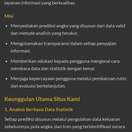
layanan informasi yang berkualitas.
Misi
Menyediakan prediksi angka yang disusun dari data valid
dan metode analisis yang terukur.
Mengutamakan transparansi dalam setiap penyajian
informasi.
Memberikan edukasi kepada pengguna mengenai cara
membaca data dan statistik dengan benar.
Menjaga kepercayaan pengguna melalui pembaruan rutin
dan evaluasi berkelanjutan.
Keunggulan Utama Situs Kami
1. Analisis Berbasis Data Statistik
Setiap prediksi disusun melalui pengolahan data keluaran
sebelumnya, pola angka, dan tren yang teridentifikasi secara