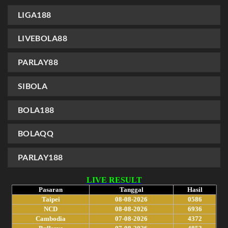
LIGA188
LIVEBOLA88
PARLAY88
SIBOLA
BOLA188
BOLAQQ
PARLAY188