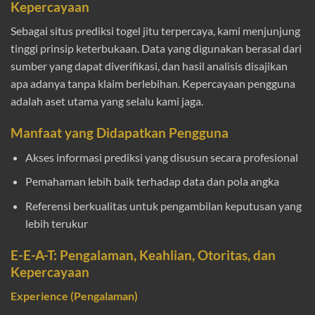
Kepercayaan
Sebagai situs prediksi togel jitu terpercaya, kami menjunjung
tinggi prinsip keterbukaan. Data yang digunakan berasal dari
sumber yang dapat diverifikasi, dan hasil analisis disajikan
apa adanya tanpa klaim berlebihan. Kepercayaan pengguna
adalah aset utama yang selalu kami jaga.
Manfaat yang Didapatkan Pengguna
Akses informasi prediksi yang disusun secara profesional
Pemahaman lebih baik terhadap data dan pola angka
Referensi berkualitas untuk pengambilan keputusan yang
lebih terukur
E-E-A-T: Pengalaman, Keahlian, Otoritas, dan
Kepercayaan
Experience (Pengalaman)