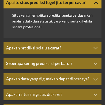
Apa itu situs prediksi togel jitu terpercaya?
Situs yang menyajikan prediksi angka berdasarkan
analisis data dan statistik yang valid serta dikelola
secara profesional.
Apakah prediksi selalu akurat?
Seberapa sering prediksi diperbarui?
Apakah data yang digunakan dapat dipercaya?
Apakah situs ini gratis diakses?