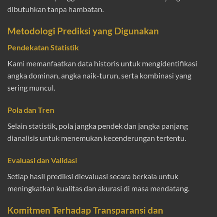
dibutuhkan tanpa hambatan.
Metodologi Prediksi yang Digunakan
Pendekatan Statistik
Kami memanfaatkan data historis untuk mengidentifikasi
angka dominan, angka naik-turun, serta kombinasi yang
sering muncul.
Pola dan Tren
Selain statistik, pola jangka pendek dan jangka panjang
dianalisis untuk menemukan kecenderungan tertentu.
Evaluasi dan Validasi
Setiap hasil prediksi dievaluasi secara berkala untuk
meningkatkan kualitas dan akurasi di masa mendatang.
Komitmen Terhadap Transparansi dan