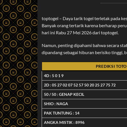
toptogel
– Daya tarik togel terletak pada k
Banyak orang tertarik karena berharap peru
hari ini Rabu 27 Mei 2026 dari toptogel.
Namun, penting dipahami bahwa secara statis
dipandang sebagai hiburan berisiko tinggi, 
PREDIKSI TOTO
4D : 5 0 1 9
2D : 05 27 02 07 52 57 50 20 25 27 75 72
50 / 50 : GENAP KECIL
SHIO : NAGA
PAK TUNTUNG : 14
ANGKA MISTIK : 8996