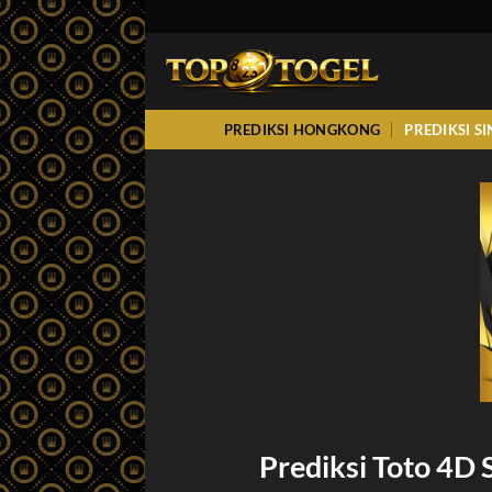
Skip
to
content
PREDIKSI HONGKONG
PREDIKSI S
Prediksi Toto 4D