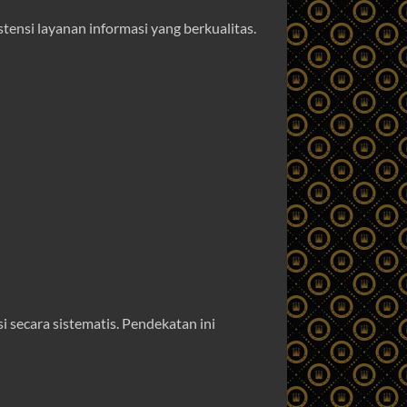
stensi layanan informasi yang berkualitas.
i secara sistematis. Pendekatan ini