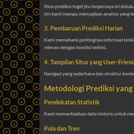
Situs prediksi togel jitu terpercaya ini di
tim kami mampu menyajikan analisis yang le
3. Pembaruan Prediksi Harian
Kami memahami pentingnya informasi terkini
relevan dengan kondisi terkini.
4. Tampilan Situs yang User-Frien
Navigasi yang sederhana dan struktur kon
Metodologi Prediksi yan
Pendekatan Statistik
Kami memanfaatkan data historis untuk meng
Pola dan Tren