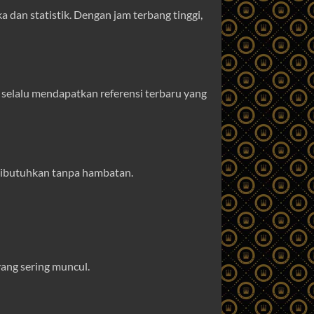
a dan statistik. Dengan jam terbang tinggi,
a selalu mendapatkan referensi terbaru yang
dibutuhkan tanpa hambatan.
ang sering muncul.