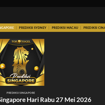
INGAPORE
PREDIKSI SYDNEY
PREDIKSI MACAU
PREDIKSI CIN
PREDIKSI SINGAPORE
 Singapore Hari Rabu 27 Mei 2026