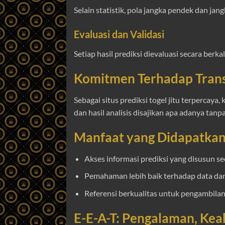
Selain statistik, pola jangka pendek dan j
Evaluasi dan Validasi
Setiap hasil prediksi dievaluasi secara ber
Komitmen Terhadap Trans
Sebagai situs prediksi togel jitu terpercaya
dan hasil analisis disajikan apa adanya tan
Manfaat yang Didapatka
Akses informasi prediksi yang disusun se
Pemahaman lebih baik terhadap data dan
Referensi berkualitas untuk pengambilan
E-E-A-T: Pengalaman, Kea