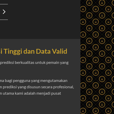
 Tinggi dan Data Valid
n prediksi berkualitas untuk pemain yang
ama bagi pengguna yang mengutamakan
n prediksi yang disusun secara profesional,
juan utama kami adalah menjadi pusat