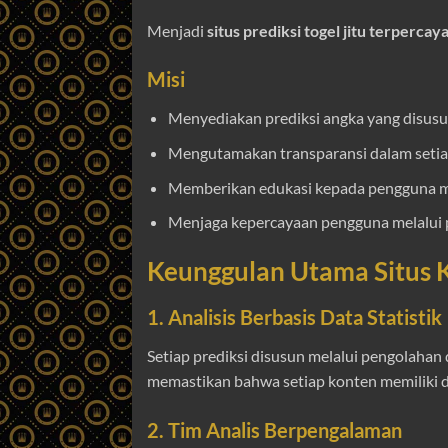
Menjadi
situs prediksi togel jitu terpercay
Misi
Menyediakan prediksi angka yang disusun 
Mengutamakan transparansi dalam setiap
Memberikan edukasi kepada pengguna me
Menjaga kepercayaan pengguna melalui p
Keunggulan Utama Situs 
1. Analisis Berbasis Data Statistik
Setiap prediksi disusun melalui pengolahan 
memastikan bahwa setiap konten memiliki da
2. Tim Analis Berpengalaman