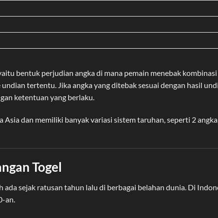
 yaitu bentuk perjudian angka di mana pemain menebak kombinasi
undian tertentu. Jika angka yang ditebak sesuai dengan hasil und
gan ketentuan yang berlaku.
a Asia dan memiliki banyak variasi sistem taruhan, seperti 2 angka
angan Togel
ada sejak ratusan tahun lalu di berbagai belahan dunia. Di Indon
0-an.