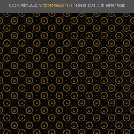
Copyright 2026 ©
toptogel.com
l Prediksi Togel Jitu Terlengkap