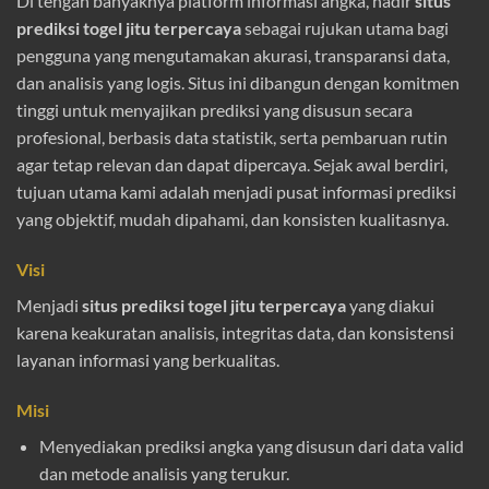
Di tengah banyaknya platform informasi angka, hadir
situs
prediksi togel jitu terpercaya
sebagai rujukan utama bagi
pengguna yang mengutamakan akurasi, transparansi data,
dan analisis yang logis. Situs ini dibangun dengan komitmen
tinggi untuk menyajikan prediksi yang disusun secara
profesional, berbasis data statistik, serta pembaruan rutin
agar tetap relevan dan dapat dipercaya. Sejak awal berdiri,
tujuan utama kami adalah menjadi pusat informasi prediksi
yang objektif, mudah dipahami, dan konsisten kualitasnya.
Visi
Menjadi
situs prediksi togel jitu terpercaya
yang diakui
karena keakuratan analisis, integritas data, dan konsistensi
layanan informasi yang berkualitas.
Misi
Menyediakan prediksi angka yang disusun dari data valid
dan metode analisis yang terukur.