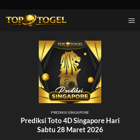
Skip
to
content
PREDIKSI SINGAPORE
Prediksi Toto 4D Singapore Hari
Sabtu 28 Maret 2026