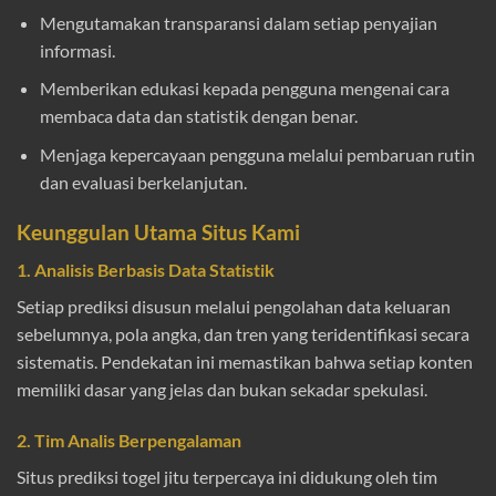
Mengutamakan transparansi dalam setiap penyajian
informasi.
Memberikan edukasi kepada pengguna mengenai cara
membaca data dan statistik dengan benar.
Menjaga kepercayaan pengguna melalui pembaruan rutin
dan evaluasi berkelanjutan.
Keunggulan Utama Situs Kami
1. Analisis Berbasis Data Statistik
Setiap prediksi disusun melalui pengolahan data keluaran
sebelumnya, pola angka, dan tren yang teridentifikasi secara
sistematis. Pendekatan ini memastikan bahwa setiap konten
memiliki dasar yang jelas dan bukan sekadar spekulasi.
2. Tim Analis Berpengalaman
Situs prediksi togel jitu terpercaya ini didukung oleh tim