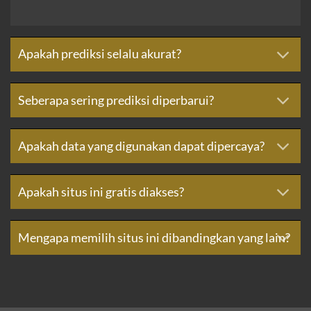
Apakah prediksi selalu akurat?
Seberapa sering prediksi diperbarui?
Apakah data yang digunakan dapat dipercaya?
Apakah situs ini gratis diakses?
Mengapa memilih situs ini dibandingkan yang lain?