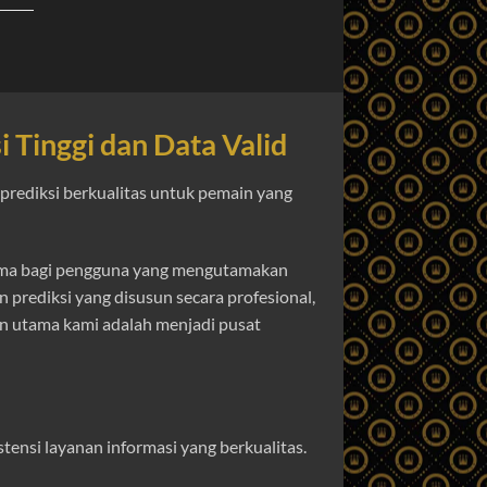
 Tinggi dan Data Valid
n prediksi berkualitas untuk pemain yang
ama bagi pengguna yang mengutamakan
n prediksi yang disusun secara profesional,
juan utama kami adalah menjadi pusat
stensi layanan informasi yang berkualitas.