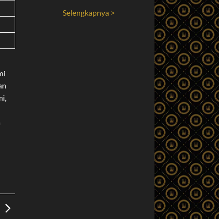
Selengkapnya >
mi
an
i,
a