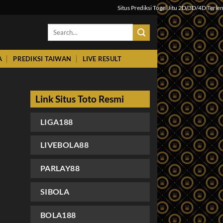
Situs Prediksi Togel Jitu 2D/3D/4D Terlengkap dan Live Resul
A
PREDIKSI TAIWAN
LIVE RESULT
Link Situs Toto Resmi
LIGA188
LIVEBOLA88
PARLAY88
SIBOLA
BOLA188