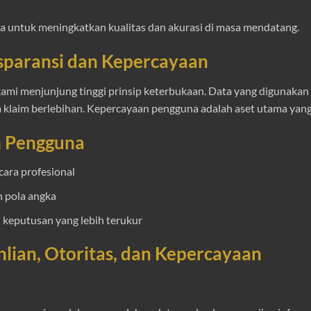
kala untuk meningkatkan kualitas dan akurasi di masa mendatang.
paransi dan Kepercayaan
, kami menjunjung tinggi prinsip keterbukaan. Data yang digunakan 
pa klaim berlebihan. Kepercayaan pengguna adalah aset utama yang 
n Pengguna
cara profesional
 pola angka
 keputusan yang lebih terukur
hlian, Otoritas, dan Kepercayaan