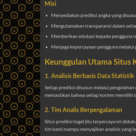
Misi
Menyediakan prediksi angka yang disusun 
Mengutamakan transparansi dalam setiap
Memberikan edukasi kepada pengguna me
Menjaga kepercayaan pengguna melalui p
Keunggulan Utama Situs 
1. Analisis Berbasis Data Statistik
Setiap prediksi disusun melalui pengolahan 
memastikan bahwa setiap konten memiliki da
2. Tim Analis Berpengalaman
Situs prediksi togel jitu terpercaya ini di
tim kami mampu menyajikan analisis yang le