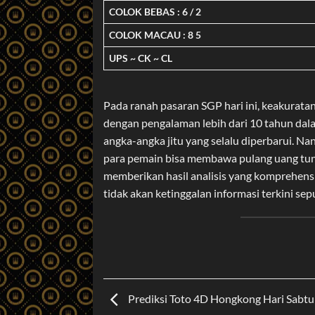
COLOK BEBAS : 6 / 2
COLOK MACAU : 8 5
UPS ~ CK ~ CL
Pada ranah pasaran SGP hari ini, keakuratan
dengan pengalaman lebih dari 10 tahun da
angka-angka jitu yang selalu diperbarui. Na
para pemain bisa membawa pulang uang tunai
memberikan hasil analisis yang komprehensi
tidak akan ketinggalan informasi terkini sepu
Prediksi Toto 4D Hongkong Hari Sabtu 