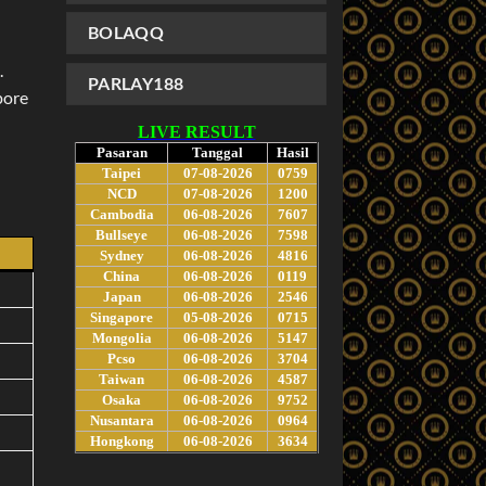
BOLAQQ
.
PARLAY188
pore