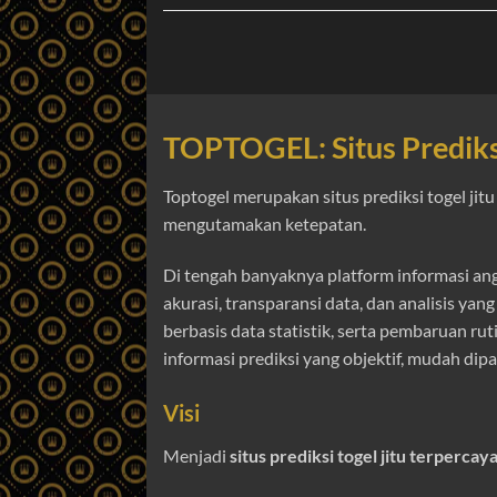
TOPTOGEL: Situs Prediksi
Toptogel merupakan situs prediksi togel jitu
mengutamakan ketepatan.
Di tengah banyaknya platform informasi ang
akurasi, transparansi data, dan analisis yan
berbasis data statistik, serta pembaruan rut
informasi prediksi yang objektif, mudah dip
Visi
Menjadi
situs prediksi togel jitu terpercay