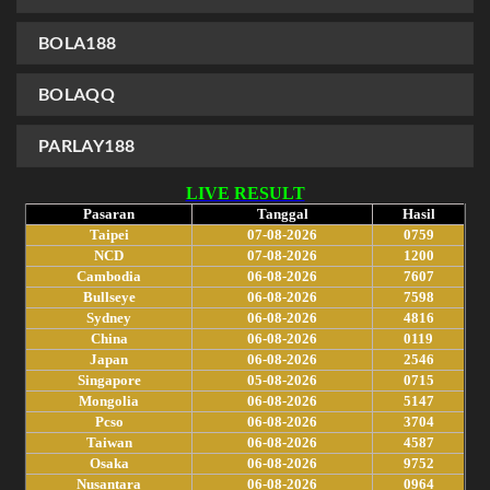
BOLA188
BOLAQQ
PARLAY188