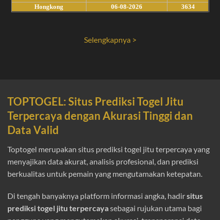
Selengkapnya >
TOPTOGEL: Situs Prediksi Togel Jitu
Terpercaya dengan Akurasi Tinggi dan
Data Valid
Toptogel merupakan situs prediksi togel jitu terpercaya yang
menyajikan data akurat, analisis profesional, dan prediksi
berkualitas untuk pemain yang mengutamakan ketepatan.
Di tengah banyaknya platform informasi angka, hadir
situs
prediksi togel jitu terpercaya
sebagai rujukan utama bagi