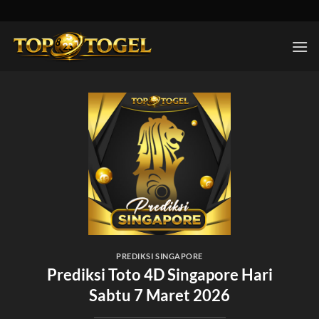
Skip
to
content
PREDIKSI SINGAPORE
Prediksi Toto 4D Singapore Hari
Sabtu 7 Maret 2026