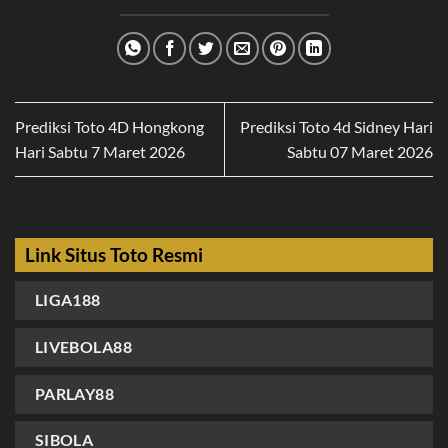
Prediksi Toto 4D Hongkong
Prediksi Toto 4d Sidney Hari
Hari Sabtu 7 Maret 2026
Sabtu 07 Maret 2026
Link Situs Toto Resmi
LIGA188
LIVEBOLA88
PARLAY88
SIBOLA