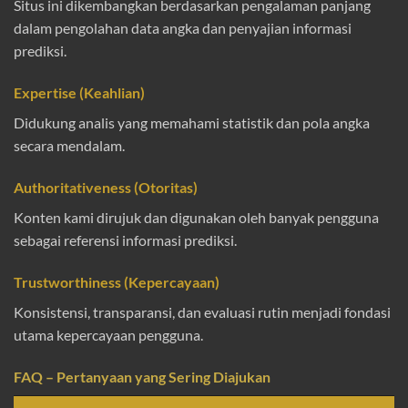
Situs ini dikembangkan berdasarkan pengalaman panjang
dalam pengolahan data angka dan penyajian informasi
prediksi.
Expertise (Keahlian)
Didukung analis yang memahami statistik dan pola angka
secara mendalam.
Authoritativeness (Otoritas)
Konten kami dirujuk dan digunakan oleh banyak pengguna
sebagai referensi informasi prediksi.
Trustworthiness (Kepercayaan)
Konsistensi, transparansi, dan evaluasi rutin menjadi fondasi
utama kepercayaan pengguna.
FAQ – Pertanyaan yang Sering Diajukan