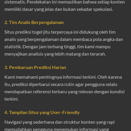
sistematis. Pendekatan ini memastikan bahwa setiap konten
memiliki dasar yang jelas dan bukan sekadar spekulasi.
2. Tim Analis Berpengalaman
Situs prediksi togel jitu terpercaya ini didukung oleh tim
analis yang berpengalaman dalam membaca pola angka dan
statistik. Dengan jam terbang tinggi, tim kami mampu
menyajikan analisis yang lebih matang dan terarah.
3. Pembaruan Prediksi Harian
Kami memahami pentingnya informasi terkini. Oleh karena
itu, prediksi diperbarui secara rutin agar pengguna selalu
mendapatkan referensi terbaru yang relevan dengan kondisi
terkini.
4. Tampilan Situs yang User-Friendly
Navigasi yang sederhana dan struktur konten yang rapi
memudahkan pengguna menemukan informasi yang