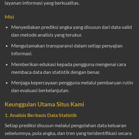
layanan informasi yang berkualitas.
Misi
Menyediakan prediksi angka yang disusun dari data valid
dan metode analisis yang terukur.
Mengutamakan transparansi dalam setiap penyajian
informasi.
Memberikan edukasi kepada pengguna mengenai cara
membaca data dan statistik dengan benar.
Menjaga kepercayaan pengguna melalui pembaruan rutin
dan evaluasi berkelanjutan.
Keunggulan Utama Situs Kami
1. Analisis Berbasis Data Statistik
Setiap prediksi disusun melalui pengolahan data keluaran
sebelumnya, pola angka, dan tren yang teridentifikasi secara