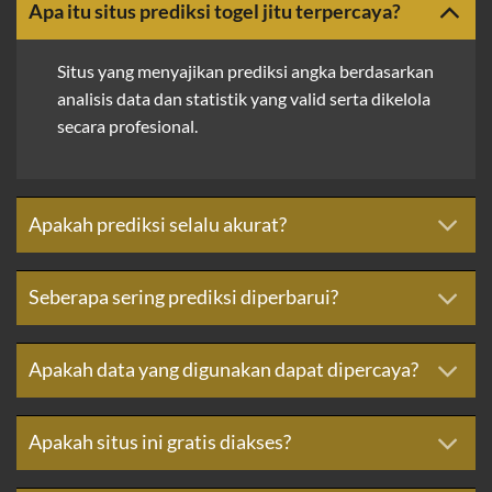
Apa itu situs prediksi togel jitu terpercaya?
Situs yang menyajikan prediksi angka berdasarkan
analisis data dan statistik yang valid serta dikelola
secara profesional.
Apakah prediksi selalu akurat?
Seberapa sering prediksi diperbarui?
Apakah data yang digunakan dapat dipercaya?
Apakah situs ini gratis diakses?