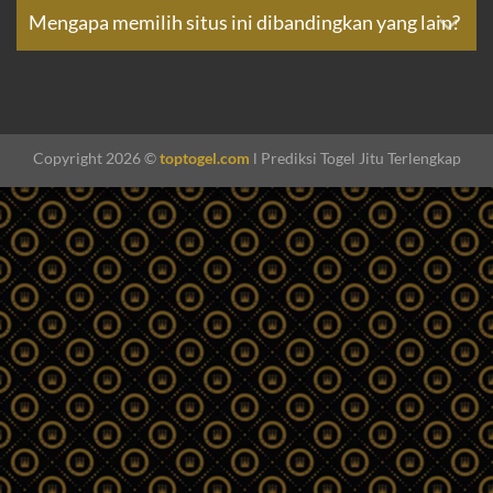
Mengapa memilih situs ini dibandingkan yang lain?
Copyright 2026 ©
toptogel.com
l Prediksi Togel Jitu Terlengkap