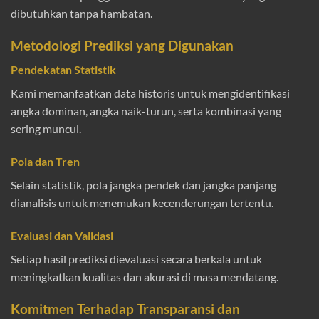
dibutuhkan tanpa hambatan.
Metodologi Prediksi yang Digunakan
Pendekatan Statistik
Kami memanfaatkan data historis untuk mengidentifikasi
angka dominan, angka naik-turun, serta kombinasi yang
sering muncul.
Pola dan Tren
Selain statistik, pola jangka pendek dan jangka panjang
dianalisis untuk menemukan kecenderungan tertentu.
Evaluasi dan Validasi
Setiap hasil prediksi dievaluasi secara berkala untuk
meningkatkan kualitas dan akurasi di masa mendatang.
Komitmen Terhadap Transparansi dan