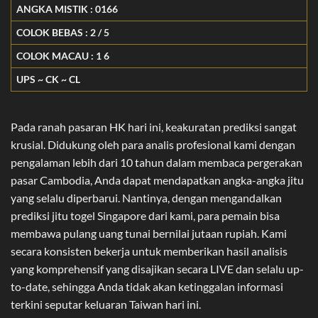
ANGKA MISTIK : 0166
COLOK BEBAS : 2 / 5
COLOK MACAU : 1 6
UPS ~ CK ~ CL
Pada ranah pasaran HK hari ini, keakuratan prediksi sangat
krusial. Didukung oleh para analis profesional kami dengan
pengalaman lebih dari 10 tahun dalam membaca pergerakan
pasar Cambodia, Anda dapat mendapatkan angka-angka jitu
yang selalu diperbarui. Nantinya, dengan mengandalkan
prediksi jitu togel Singapore dari kami, para pemain bisa
membawa pulang uang tunai bernilai jutaan rupiah. Kami
secara konsisten bekerja untuk memberikan hasil analisis
yang komprehensif yang disajikan secara LIVE dan selalu up-
to-date, sehingga Anda tidak akan ketinggalan informasi
terkini seputar keluaran Taiwan hari ini.