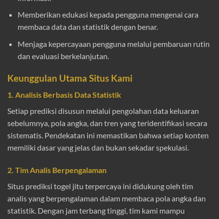
Memberikan edukasi kepada pengguna mengenai cara
membaca data dan statistik dengan benar.
Menjaga kepercayaan pengguna melalui pembaruan rutin
dan evaluasi berkelanjutan.
Keunggulan Utama Situs Kami
1. Analisis Berbasis Data Statistik
Setiap prediksi disusun melalui pengolahan data keluaran
sebelumnya, pola angka, dan tren yang teridentifikasi secara
sistematis. Pendekatan ini memastikan bahwa setiap konten
memiliki dasar yang jelas dan bukan sekadar spekulasi.
2. Tim Analis Berpengalaman
Situs prediksi togel jitu terpercaya ini didukung oleh tim
analis yang berpengalaman dalam membaca pola angka dan
statistik. Dengan jam terbang tinggi, tim kami mampu