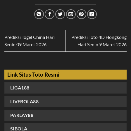
Prediksi Togel China Hari
Prediksi Toto 4D Hongkong
Senin 09 Maret 2026
Hari Senin 9 Maret 2026
Link Situs Toto Resmi
LIGA188
LIVEBOLA88
PARLAY88
SIBOLA