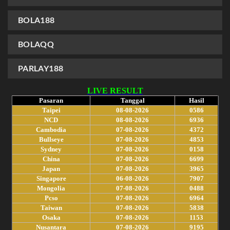
BOLA188
BOLAQQ
PARLAY188