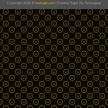
Copyright 2026 ©
toptogel.com
l Prediksi Togel Jitu Terlengkap