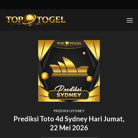
Skip
to
content
PREDIKSI SYDNEY
Prediksi Toto 4d Sydney Hari Jumat,
22 Mei 2026