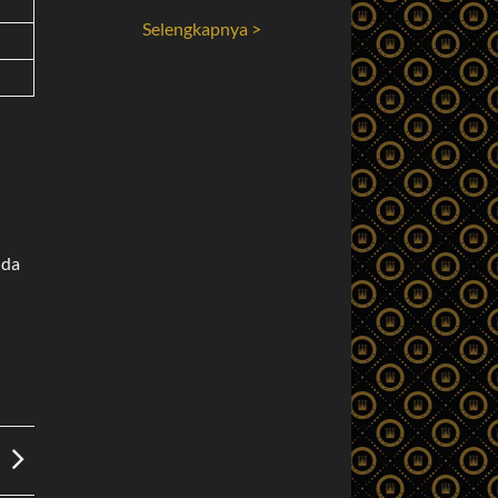
Selengkapnya >
nda