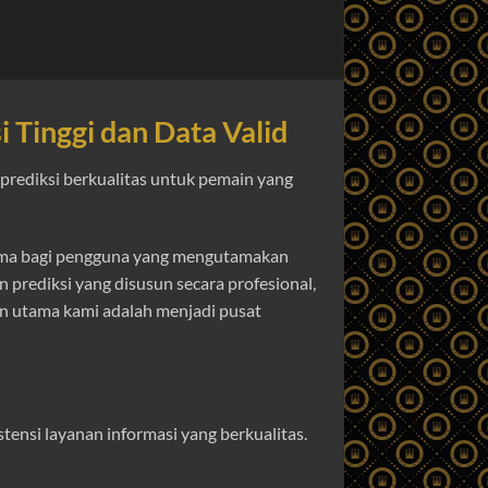
 Tinggi dan Data Valid
n prediksi berkualitas untuk pemain yang
ama bagi pengguna yang mengutamakan
n prediksi yang disusun secara profesional,
juan utama kami adalah menjadi pusat
stensi layanan informasi yang berkualitas.