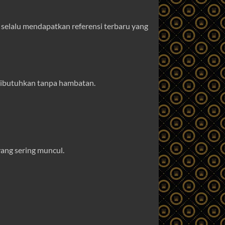
a selalu mendapatkan referensi terbaru yang
dibutuhkan tanpa hambatan.
ang sering muncul.