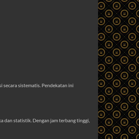
i secara sistematis. Pendekatan ini
a dan statistik. Dengan jam terbang tinggi,