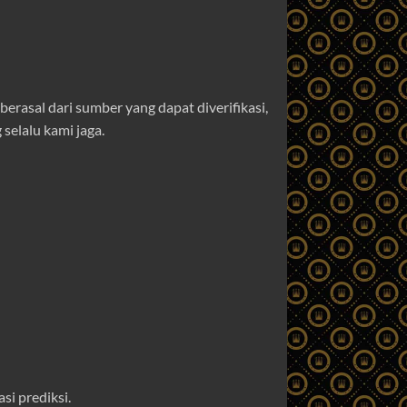
berasal dari sumber yang dapat diverifikasi,
selalu kami jaga.
i prediksi.