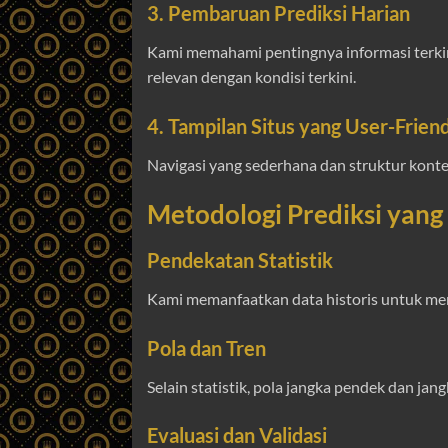
3. Pembaruan Prediksi Harian
Kami memahami pentingnya informasi terkini
relevan dengan kondisi terkini.
4. Tampilan Situs yang User-Frien
Navigasi yang sederhana dan struktur kon
Metodologi Prediksi yan
Pendekatan Statistik
Kami memanfaatkan data historis untuk meng
Pola dan Tren
Selain statistik, pola jangka pendek dan j
Evaluasi dan Validasi