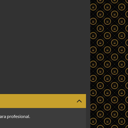
ara profesional.