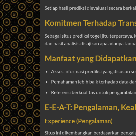
Setiap hasil prediksi dievaluasi secara ber
Komitmen Terhadap Trans
Sebagai situs prediksi togel jitu terpercaya
dan hasil analisis disajikan apa adanya tan
Manfaat yang Didapatka
Akses informasi prediksi yang disusun se
Pemahaman lebih baik terhadap data dan
Referensi berkualitas untuk pengambilan
E-E-A-T: Pengalaman, Kea
Experience (Pengalaman)
Situs ini dikembangkan berdasarkan pengal