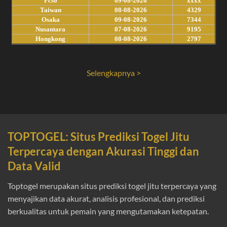
Selengkapnya >
TOPTOGEL: Situs Prediksi Togel Jitu
Terpercaya dengan Akurasi Tinggi dan
Data Valid
Toptogel merupakan situs prediksi togel jitu terpercaya yang
menyajikan data akurat, analisis profesional, dan prediksi
berkualitas untuk pemain yang mengutamakan ketepatan.