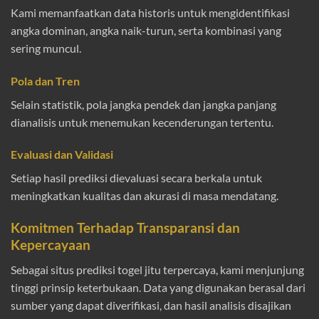
Kami memanfaatkan data historis untuk mengidentifikasi
angka dominan, angka naik-turun, serta kombinasi yang
sering muncul.
Pola dan Tren
Selain statistik, pola jangka pendek dan jangka panjang
dianalisis untuk menemukan kecenderungan tertentu.
Evaluasi dan Validasi
Setiap hasil prediksi dievaluasi secara berkala untuk
meningkatkan kualitas dan akurasi di masa mendatang.
Komitmen Terhadap Transparansi dan
Kepercayaan
Sebagai situs prediksi togel jitu terpercaya, kami menjunjung
tinggi prinsip keterbukaan. Data yang digunakan berasal dari
sumber yang dapat diverifikasi, dan hasil analisis disajikan