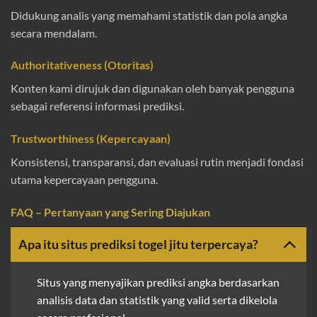
Didukung analis yang memahami statistik dan pola angka
secara mendalam.
Authoritativeness (Otoritas)
Konten kami dirujuk dan digunakan oleh banyak pengguna
sebagai referensi informasi prediksi.
Trustworthiness (Kepercayaan)
Konsistensi, transparansi, dan evaluasi rutin menjadi fondasi
utama kepercayaan pengguna.
FAQ – Pertanyaan yang Sering Diajukan
Apa itu situs prediksi togel jitu terpercaya?
Situs yang menyajikan prediksi angka berdasarkan
analisis data dan statistik yang valid serta dikelola