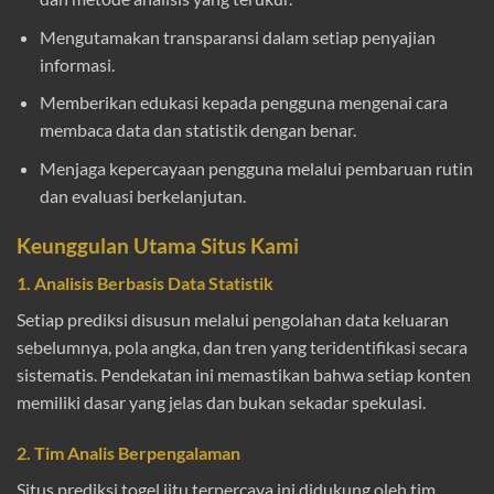
Mengutamakan transparansi dalam setiap penyajian
informasi.
Memberikan edukasi kepada pengguna mengenai cara
membaca data dan statistik dengan benar.
Menjaga kepercayaan pengguna melalui pembaruan rutin
dan evaluasi berkelanjutan.
Keunggulan Utama Situs Kami
1. Analisis Berbasis Data Statistik
Setiap prediksi disusun melalui pengolahan data keluaran
sebelumnya, pola angka, dan tren yang teridentifikasi secara
sistematis. Pendekatan ini memastikan bahwa setiap konten
memiliki dasar yang jelas dan bukan sekadar spekulasi.
2. Tim Analis Berpengalaman
Situs prediksi togel jitu terpercaya ini didukung oleh tim