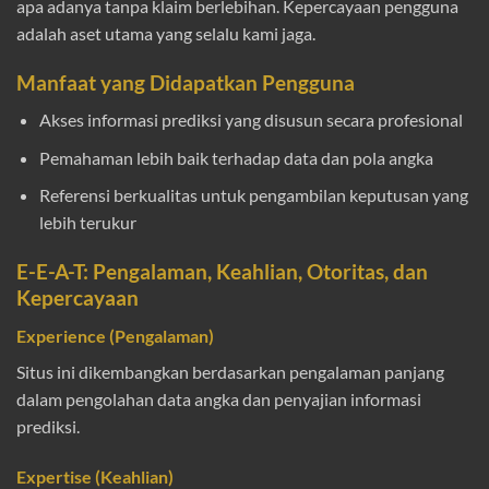
apa adanya tanpa klaim berlebihan. Kepercayaan pengguna
adalah aset utama yang selalu kami jaga.
Manfaat yang Didapatkan Pengguna
Akses informasi prediksi yang disusun secara profesional
Pemahaman lebih baik terhadap data dan pola angka
Referensi berkualitas untuk pengambilan keputusan yang
lebih terukur
E-E-A-T: Pengalaman, Keahlian, Otoritas, dan
Kepercayaan
Experience (Pengalaman)
Situs ini dikembangkan berdasarkan pengalaman panjang
dalam pengolahan data angka dan penyajian informasi
prediksi.
Expertise (Keahlian)