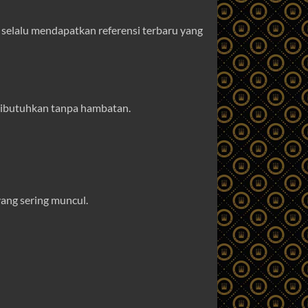
a selalu mendapatkan referensi terbaru yang
dibutuhkan tanpa hambatan.
ang sering muncul.