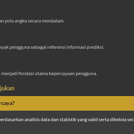
an pola angka secara mendalam.
yak pengguna sebagai referensi informasi prediksi.
tin menjadi fondasi utama kepercayaan pengguna.
ajukan
ercaya?
rdasarkan analisis data dan statistik yang valid serta dikelola sec