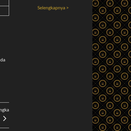
Selengkapnya >
nda
Angka