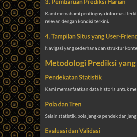
3. Pembaruan Prediksi Harian
Kami memahami pentingnya informasi terkini
relevan dengan kondisi terkini.
4. Tampilan Situs yang User-Frien
Navigasi yang sederhana dan struktur kon
Metodologi Prediksi yan
Pendekatan Statistik
Kami memanfaatkan data historis untuk meng
Pola dan Tren
Selain statistik, pola jangka pendek dan j
Evaluasi dan Validasi