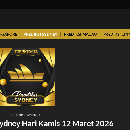
INGAPORE
PREDIKSI SYDNEY
PREDIKSI MACAU
PREDIKSI CIN
PREDIKSI SYDNEY
 Sydney Hari Kamis 12 Maret 2026