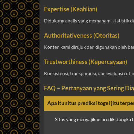
Expertise (Keahlian)
Didukung analis yang memahami statistik d
Authoritativeness (Otoritas)
Konten kami dirujuk dan digunakan oleh ban
Trustworthiness (Kepercayaan)
Konsistensi, transparansi, dan evaluasi ru
FAQ – Pertanyaan yang Sering Di
Apa itu situs prediksi togel jitu terp
Situs yang menyajikan prediksi angka be