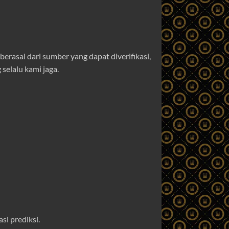
berasal dari sumber yang dapat diverifikasi,
selalu kami jaga.
i prediksi.