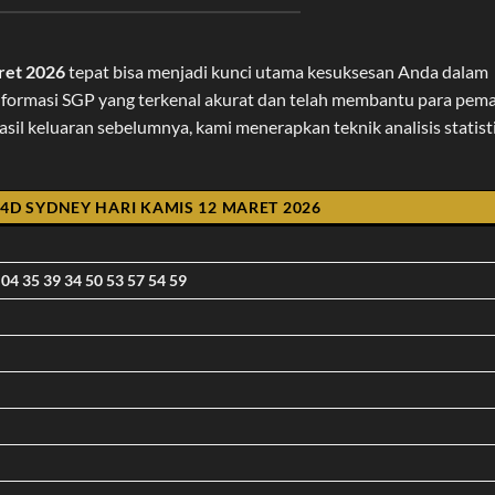
ret 2026
tepat bisa menjadi kunci utama kesuksesan Anda dalam
nformasi SGP yang terkenal akurat dan telah membantu para pem
il keluaran sebelumnya, kami menerapkan teknik analisis statist
 4D SYDNEY HARI KAMIS 12 MARET 2026
 04 35 39 34 50 53 57 54 59