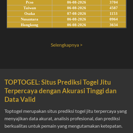
Selengkapnya >
TOPTOGEL: Situs Prediksi Togel Jitu
Terpercaya dengan Akurasi Tinggi dan
Data Valid
Toptogel merupakan situs prediksi togel jitu terpercaya yang
menyajikan data akurat, analisis profesional, dan prediksi
berkualitas untuk pemain yang mengutamakan ketepatan.