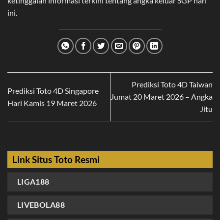
ketinggalan informasi terkini tentang angka keluar SGP hari
ini.
Prediksi Toto 4D Taiwan
Prediksi Toto 4D Singapore
Jumat 20 Maret 2026 – Angka
Hari Kamis 19 Maret 2026
Jitu
Link Situs Toto Resmi
LIGA188
LIVEBOLA88