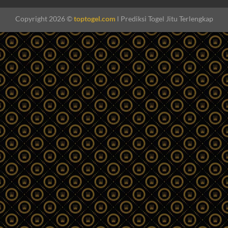
Copyright 2026 ©
toptogel.com
l Prediksi Togel Jitu Terlengkap