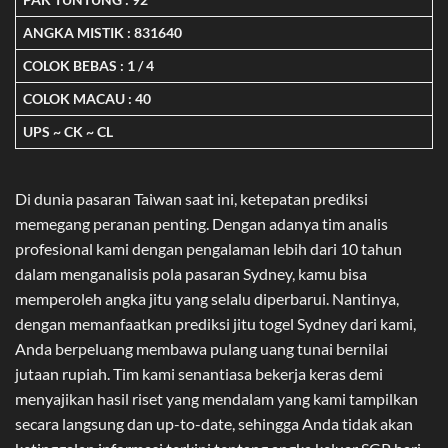
ANGKA MISTIK : 831640
COLOK BEBAS : 1 / 4
COLOK MACAU : 40
UPS ~ CK ~ CL
Di dunia pasaran Taiwan saat ini, ketepatan prediksi
memegang peranan penting. Dengan adanya tim analis
profesional kami dengan pengalaman lebih dari 10 tahun
dalam menganalisis pola pasaran Sydney, kamu bisa
memperoleh angka jitu yang selalu diperbarui. Nantinya,
dengan memanfaatkan prediksi jitu togel Sydney dari kami,
Anda berpeluang membawa pulang uang tunai bernilai
jutaan rupiah. Tim kami senantiasa bekerja keras demi
menyajikan hasil riset yang mendalam yang kami tampilkan
secara langsung dan up-to-date, sehingga Anda tidak akan