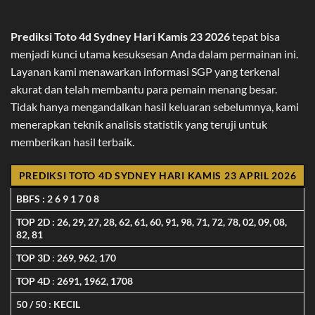
Prediksi Toto 4d Sydney
Hari
Kamis 23
2026
tepat bisa
menjadi kunci utama kesuksesan Anda dalam permainan ini.
Layanan kami menawarkan informasi SGP yang terkenal
akurat dan telah membantu para pemain menang besar.
Tidak hanya mengandalkan hasil keluaran sebelumnya, kami
menerapkan teknik analisis statistik yang teruji untuk
memberikan hasil terbaik.
PREDIKSI TOTO 4D SYDNEY HARI
KAMIS 23 APRIL
2026
BBFS :
2 6 9 1 7 0 8
TOP
2D : 26, 29, 27, 28, 62, 61, 60, 91, 98, 71, 72, 78, 02, 09, 08,
82, 81
TOP
3D
:
269, 962, 170
TOP
4D
:
2691, 1962, 1708
50 / 50 : KECIL