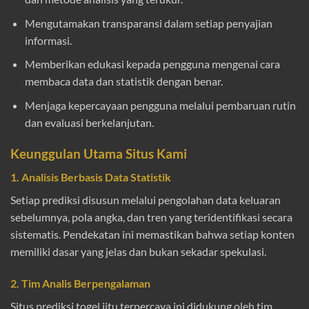
Mengutamakan transparansi dalam setiap penyajian
informasi.
Memberikan edukasi kepada pengguna mengenai cara
membaca data dan statistik dengan benar.
Menjaga kepercayaan pengguna melalui pembaruan rutin
dan evaluasi berkelanjutan.
Keunggulan Utama Situs Kami
1. Analisis Berbasis Data Statistik
Setiap prediksi disusun melalui pengolahan data keluaran
sebelumnya, pola angka, dan tren yang teridentifikasi secara
sistematis. Pendekatan ini memastikan bahwa setiap konten
memiliki dasar yang jelas dan bukan sekadar spekulasi.
2. Tim Analis Berpengalaman
Situs prediksi togel jitu terpercaya ini didukung oleh tim