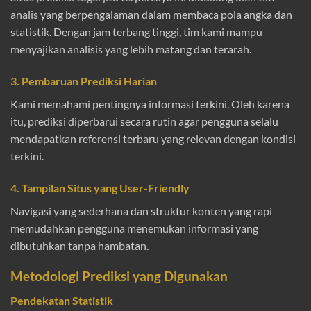
analis yang berpengalaman dalam membaca pola angka dan
statistik. Dengan jam terbang tinggi, tim kami mampu
menyajikan analisis yang lebih matang dan terarah.
3. Pembaruan Prediksi Harian
Kami memahami pentingnya informasi terkini. Oleh karena
itu, prediksi diperbarui secara rutin agar pengguna selalu
mendapatkan referensi terbaru yang relevan dengan kondisi
terkini.
4. Tampilan Situs yang User-Friendly
Navigasi yang sederhana dan struktur konten yang rapi
memudahkan pengguna menemukan informasi yang
dibutuhkan tanpa hambatan.
Metodologi Prediksi yang Digunakan
Pendekatan Statistik