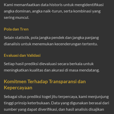
Kami memanfaatkan data historis untuk mengidentifikasi
angka dominan, angka naik-turun, serta kombinasi yang
sering muncul.
Pola dan Tren
Selain statistik, pola jangka pendek dan jangka panjang
dianalisis untuk menemukan kecenderungan tertentu.
Evaluasi dan Validasi
Setiap hasil prediksi dievaluasi secara berkala untuk
meningkatkan kualitas dan akurasi di masa mendatang.
Komitmen Terhadap Transparansi dan
Kepercayaan
Sebagai situs prediksi togel jitu terpercaya, kami menjunjung
tinggi prinsip keterbukaan. Data yang digunakan berasal dari
sumber yang dapat diverifikasi, dan hasil analisis disajikan