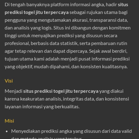
Di tengah banyaknya platform informasi angka, hadir
situs
prediksi togel jitu terpercaya
sebagai rujukan utama bagi
pengguna yang mengutamakan akurasi, transparansi data,
dan analisis yang logis. Situs ini dibangun dengan komitmen
tinggi untuk menyajikan prediksi yang disusun secara
profesional, berbasis data statistik, serta pembaruan rutin
agar tetap relevan dan dapat dipercaya. Sejak awal berdiri,
tujuan utama kami adalah menjadi pusat informasi prediksi
yang objektif, mudah dipahami, dan konsisten kualitasnya.
Visi
Menjadi
situs prediksi togel jitu terpercaya
yang diakui
karena keakuratan analisis, integritas data, dan konsistensi
layanan informasi yang berkualitas.
Misi
Menyediakan prediksi angka yang disusun dari data valid
dan metode analisis yang terukur.