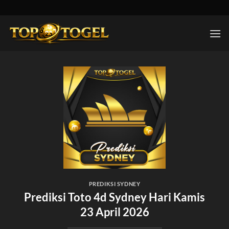
Skip
to
content
PREDIKSI SYDNEY
Prediksi Toto 4d Sydney Hari Kamis
23 April 2026