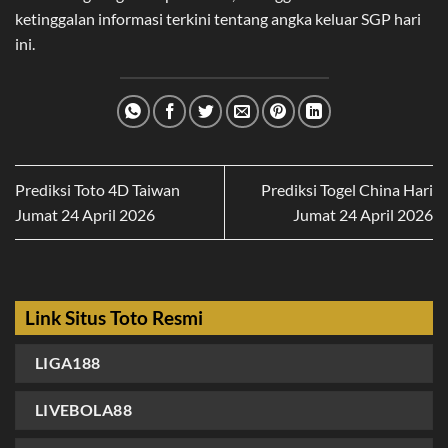
ketinggalan informasi terkini tentang angka keluar SGP hari
ini.
Prediksi Toto 4D Taiwan
Prediksi Togel China Hari
Jumat 24 April 2026
Jumat 24 April 2026
Link Situs Toto Resmi
LIGA188
LIVEBOLA88