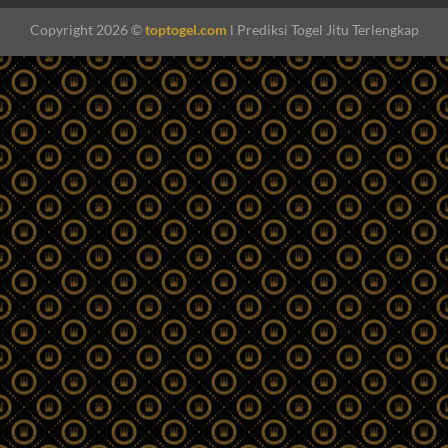
Copyright 2026 ©
toptogel.com
l Prediksi Togel Jitu Terlengkap