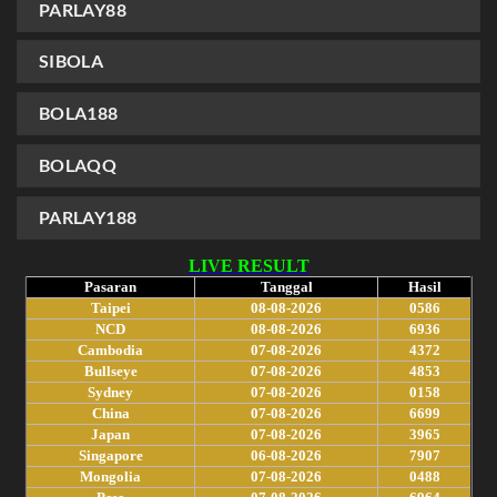
PARLAY88
SIBOLA
BOLA188
BOLAQQ
PARLAY188