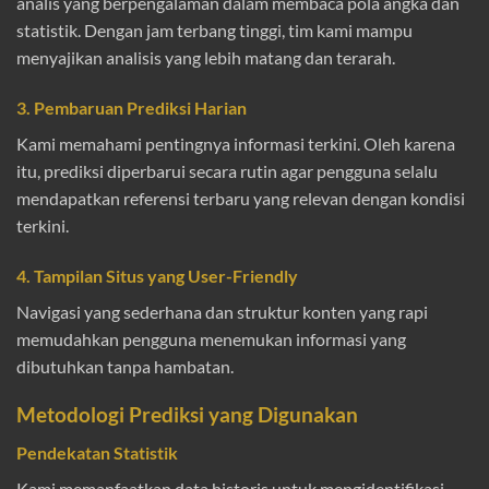
analis yang berpengalaman dalam membaca pola angka dan
statistik. Dengan jam terbang tinggi, tim kami mampu
menyajikan analisis yang lebih matang dan terarah.
3. Pembaruan Prediksi Harian
Kami memahami pentingnya informasi terkini. Oleh karena
itu, prediksi diperbarui secara rutin agar pengguna selalu
mendapatkan referensi terbaru yang relevan dengan kondisi
terkini.
4. Tampilan Situs yang User-Friendly
Navigasi yang sederhana dan struktur konten yang rapi
memudahkan pengguna menemukan informasi yang
dibutuhkan tanpa hambatan.
Metodologi Prediksi yang Digunakan
Pendekatan Statistik
Kami memanfaatkan data historis untuk mengidentifikasi