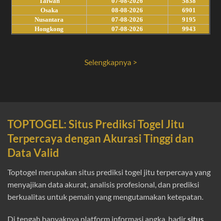
Selengkapnya >
TOPTOGEL: Situs Prediksi Togel Jitu
Terpercaya dengan Akurasi Tinggi dan
Data Valid
Toptogel merupakan situs prediksi togel jitu terpercaya yang
menyajikan data akurat, analisis profesional, dan prediksi
berkualitas untuk pemain yang mengutamakan ketepatan.
Di tengah banyaknya platform informasi angka, hadir
situs