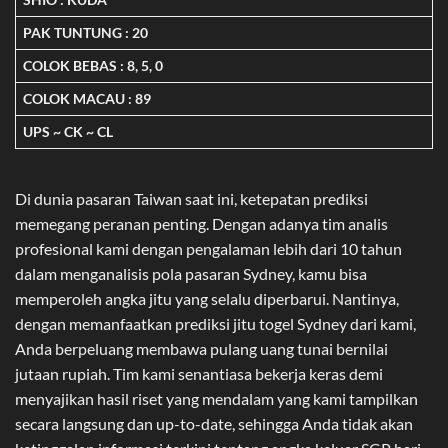
PAK TUNTUNG :
20
COLOK BEBAS : 8, 5, 0
COLOK MACAU :
89
UPS ~ CK ~ CL
Di dunia pasaran Taiwan saat ini, ketepatan prediksi
memegang peranan penting. Dengan adanya tim analis
profesional kami dengan pengalaman lebih dari 10 tahun
dalam menganalisis pola pasaran Sydney, kamu bisa
memperoleh angka jitu yang selalu diperbarui. Nantinya,
dengan memanfaatkan prediksi jitu togel Sydney dari kami,
Anda berpeluang membawa pulang uang tunai bernilai
jutaan rupiah. Tim kami senantiasa bekerja keras demi
menyajikan hasil riset yang mendalam yang kami tampilkan
secara langsung dan up-to-date, sehingga Anda tidak akan