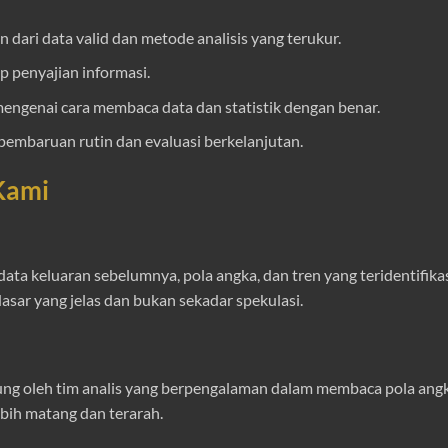
dari data valid dan metode analisis yang terukur.
 penyajian informasi.
ngenai cara membaca data dan statistik dengan benar.
embaruan rutin dan evaluasi berkelanjutan.
Kami
data keluaran sebelumnya, pola angka, dan tren yang teridentifikas
sar yang jelas dan bukan sekadar spekulasi.
dukung oleh tim analis yang berpengalaman dalam membaca pola angk
bih matang dan terarah.