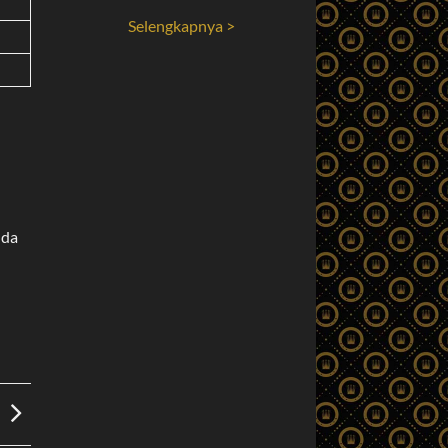
Selengkapnya >
nda