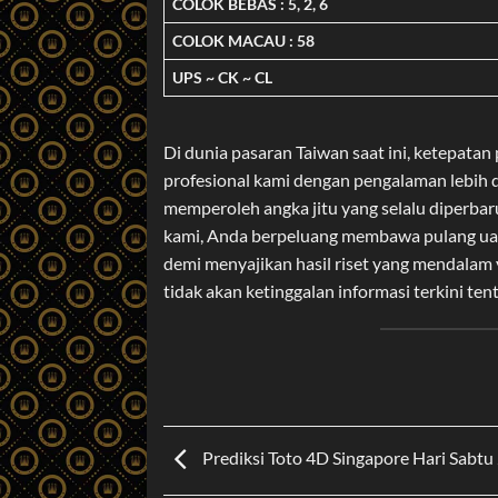
COLOK BEBAS : 5, 2, 6
COLOK MACAU :
58
UPS ~ CK ~ CL
Di dunia pasaran Taiwan saat ini, ketepata
profesional kami dengan pengalaman lebih d
memperoleh angka jitu yang selalu diperbaru
kami, Anda berpeluang membawa pulang uang 
demi menyajikan hasil riset yang mendalam
tidak akan ketinggalan informasi terkini ten
Prediksi Toto 4D Singapore Hari Sabtu