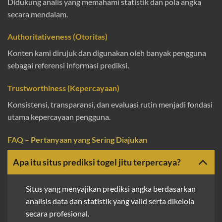
Didukung analis yang memahami statistik dan pola angka
secara mendalam.
Authoritativeness (Otoritas)
Konten kami dirujuk dan digunakan oleh banyak pengguna
sebagai referensi informasi prediksi.
Trustworthiness (Kepercayaan)
Konsistensi, transparansi, dan evaluasi rutin menjadi fondasi
utama kepercayaan pengguna.
FAQ – Pertanyaan yang Sering Diajukan
Apa itu situs prediksi togel jitu terpercaya?
Situs yang menyajikan prediksi angka berdasarkan
analisis data dan statistik yang valid serta dikelola
secara profesional.