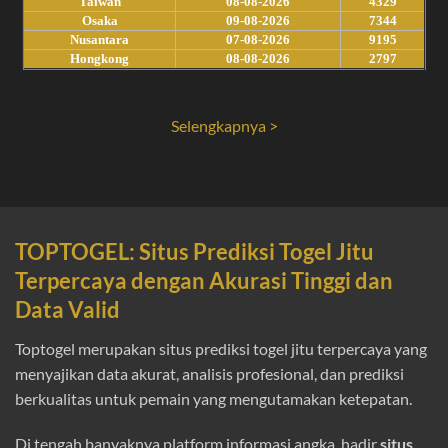
Selengkapnya >
TOPTOGEL: Situs Prediksi Togel Jitu
Terpercaya dengan Akurasi Tinggi dan
Data Valid
Toptogel merupakan situs prediksi togel jitu terpercaya yang
menyajikan data akurat, analisis profesional, dan prediksi
berkualitas untuk pemain yang mengutamakan ketepatan.
Di tengah banyaknya platform informasi angka, hadir
situs