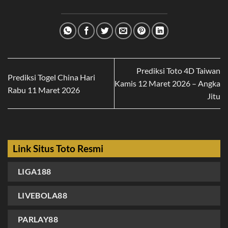
Prediksi Toto 4D Taiwan
Prediksi Togel China Hari
Kamis 12 Maret 2026 – Angka
Rabu 11 Maret 2026
Jitu
Link Situs Toto Resmi
LIGA188
LIVEBOLA88
PARLAY88