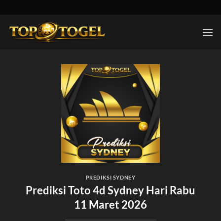
Skip
to
content
PREDIKSI SYDNEY
Prediksi Toto 4d Sydney Hari Rabu
11 Maret 2026