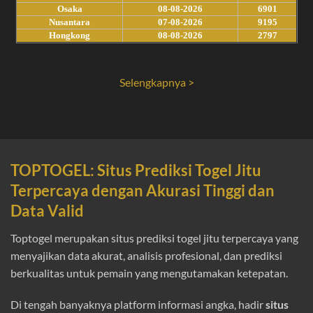
Selengkapnya >
TOPTOGEL: Situs Prediksi Togel Jitu
Terpercaya dengan Akurasi Tinggi dan
Data Valid
Toptogel merupakan situs prediksi togel jitu terpercaya yang
menyajikan data akurat, analisis profesional, dan prediksi
berkualitas untuk pemain yang mengutamakan ketepatan.
Di tengah banyaknya platform informasi angka, hadir
situs