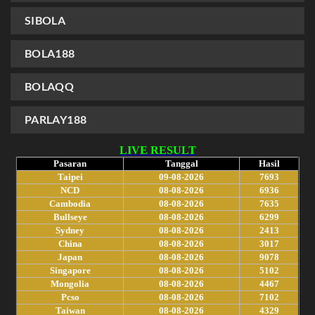
SIBOLA
BOLA188
BOLAQQ
PARLAY188