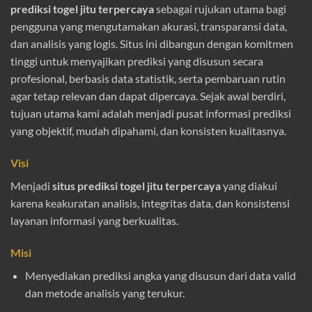
prediksi togel jitu terpercaya
sebagai rujukan utama bagi
pengguna yang mengutamakan akurasi, transparansi data,
dan analisis yang logis. Situs ini dibangun dengan komitmen
tinggi untuk menyajikan prediksi yang disusun secara
profesional, berbasis data statistik, serta pembaruan rutin
agar tetap relevan dan dapat dipercaya. Sejak awal berdiri,
tujuan utama kami adalah menjadi pusat informasi prediksi
yang objektif, mudah dipahami, dan konsisten kualitasnya.
Visi
Menjadi
situs prediksi togel jitu terpercaya
yang diakui
karena keakuratan analisis, integritas data, dan konsistensi
layanan informasi yang berkualitas.
Misi
Menyediakan prediksi angka yang disusun dari data valid
dan metode analisis yang terukur.