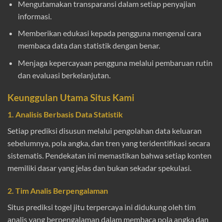
Mengutamakan transparansi dalam setiap penyajian
informasi.
Memberikan edukasi kepada pengguna mengenai cara
membaca data dan statistik dengan benar.
Menjaga kepercayaan pengguna melalui pembaruan rutin
dan evaluasi berkelanjutan.
Keunggulan Utama Situs Kami
1. Analisis Berbasis Data Statistik
Setiap prediksi disusun melalui pengolahan data keluaran
sebelumnya, pola angka, dan tren yang teridentifikasi secara
sistematis. Pendekatan ini memastikan bahwa setiap konten
memiliki dasar yang jelas dan bukan sekadar spekulasi.
2. Tim Analis Berpengalaman
Situs prediksi togel jitu terpercaya ini didukung oleh tim
analis yang berpengalaman dalam membaca pola angka dan