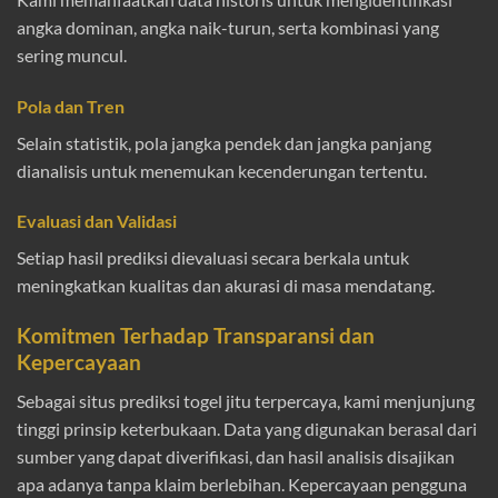
angka dominan, angka naik-turun, serta kombinasi yang
sering muncul.
Pola dan Tren
Selain statistik, pola jangka pendek dan jangka panjang
dianalisis untuk menemukan kecenderungan tertentu.
Evaluasi dan Validasi
Setiap hasil prediksi dievaluasi secara berkala untuk
meningkatkan kualitas dan akurasi di masa mendatang.
Komitmen Terhadap Transparansi dan
Kepercayaan
Sebagai situs prediksi togel jitu terpercaya, kami menjunjung
tinggi prinsip keterbukaan. Data yang digunakan berasal dari
sumber yang dapat diverifikasi, dan hasil analisis disajikan
apa adanya tanpa klaim berlebihan. Kepercayaan pengguna