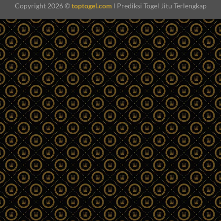
Copyright 2026 ©
toptogel.com
l Prediksi Togel Jitu Terlengkap