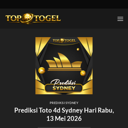
Skip
to
content
PREDIKSI SYDNEY
Prediksi Toto 4d Sydney Hari Rabu,
13 Mei 2026