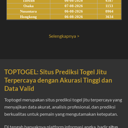
Selengkapnya >
TOPTOGEL: Situs Prediksi Togel Jitu
Terpercaya dengan Akurasi Tinggi dan
Data Valid
Toptogel merupakan situs prediksi togel jitu terpercaya yang
menyajikan data akurat, analisis profesional, dan prediksi
berkualitas untuk pemain yang mengutamakan ketepatan.
Di tengah banyaknya platform informasi angka, hadir
situs