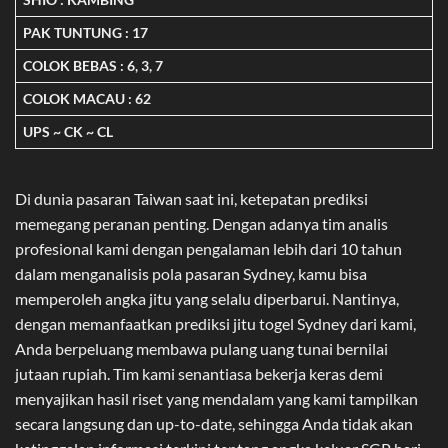
PAK TUNTUNG : 17
COLOK BEBAS : 6, 3, 7
COLOK MACAU :
62
UPS ~ CK ~ CL
Di dunia pasaran Taiwan saat ini, ketepatan prediksi
memegang peranan penting. Dengan adanya tim analis
profesional kami dengan pengalaman lebih dari 10 tahun
dalam menganalisis pola pasaran Sydney, kamu bisa
memperoleh angka jitu yang selalu diperbarui. Nantinya,
dengan memanfaatkan prediksi jitu togel Sydney dari kami,
Anda berpeluang membawa pulang uang tunai bernilai
jutaan rupiah. Tim kami senantiasa bekerja keras demi
menyajikan hasil riset yang mendalam yang kami tampilkan
secara langsung dan up-to-date, sehingga Anda tidak akan