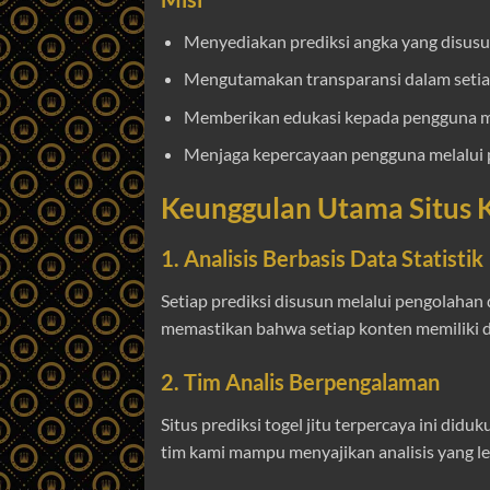
Menyediakan prediksi angka yang disusun 
Mengutamakan transparansi dalam setiap
Memberikan edukasi kepada pengguna me
Menjaga kepercayaan pengguna melalui p
Keunggulan Utama Situs 
1. Analisis Berbasis Data Statistik
Setiap prediksi disusun melalui pengolahan 
memastikan bahwa setiap konten memiliki da
2. Tim Analis Berpengalaman
Situs prediksi togel jitu terpercaya ini di
tim kami mampu menyajikan analisis yang le