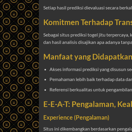
Setiap hasil prediksi dievaluasi secara ber
Komitmen Terhadap Trans
Sebagai situs prediksi togel jitu terpercaya
dan hasil analisis disajikan apa adanya tan
Manfaat yang Didapatka
Akses informasi prediksi yang disusun se
Pemahaman lebih baik terhadap data dan
Referensi berkualitas untuk pengambilan
E-E-A-T: Pengalaman, Kea
Experience (Pengalaman)
Situs ini dikembangkan berdasarkan pengal