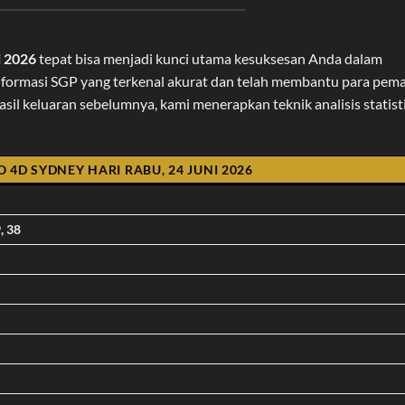
i 2026
tepat bisa menjadi kunci utama kesuksesan Anda dalam
nformasi SGP yang terkenal akurat dan telah membantu para pem
il keluaran sebelumnya, kami menerapkan teknik analisis statist
TO 4D SYDNEY HARI
RABU, 24
JUNI
2026
9, 38