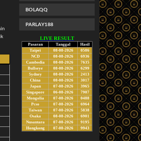
BOLAQQ
PARLAY188
ain
ik