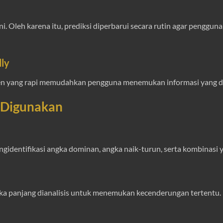
. Oleh karena itu, prediksi diperbarui secara rutin agar penggun
dly
ten yang rapi memudahkan pengguna menemukan informasi yang 
g Digunakan
identifikasi angka dominan, angka naik-turun, serta kombinasi y
angka panjang dianalisis untuk menemukan kecenderungan tertentu.