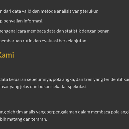
dari data valid dan metode analisis yang terukur.
 penyajian informasi.
ngenai cara membaca data dan statistik dengan benar.
embaruan rutin dan evaluasi berkelanjutan.
Kami
data keluaran sebelumnya, pola angka, dan tren yang teridentifikas
sar yang jelas dan bukan sekadar spekulasi.
dukung oleh tim analis yang berpengalaman dalam membaca pola angk
bih matang dan terarah.