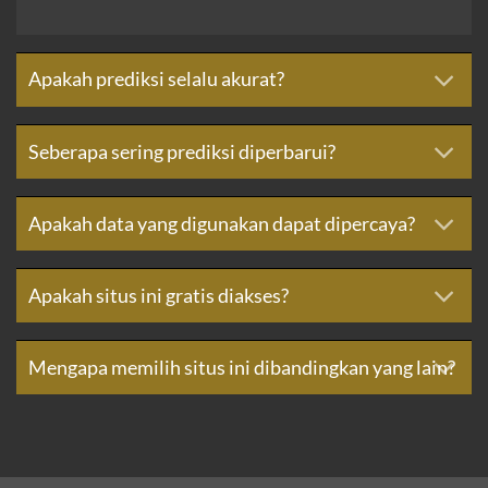
Apakah prediksi selalu akurat?
Seberapa sering prediksi diperbarui?
Apakah data yang digunakan dapat dipercaya?
Apakah situs ini gratis diakses?
Mengapa memilih situs ini dibandingkan yang lain?