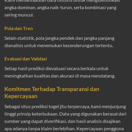
angka dominan, angka naik-turun, serta kombinasi yang
sering muncul.
Pola dan Tren
Selain statistik, pola jangka pendek dan jangka panjang
dianalisis untuk menemukan kecenderungan tertentu.
Evaluasi dan Validasi
Setiap hasil prediksi dievaluasi secara berkala untuk
meningkatkan kualitas dan akurasi di masa mendatang.
Komitmen Terhadap Transparansi dan
Kepercayaan
Sebagai situs prediksi togel jitu terpercaya, kami menjunjung
tinggi prinsip keterbukaan. Data yang digunakan berasal dari
sumber yang dapat diverifikasi, dan hasil analisis disajikan
apa adanya tanpa klaim berlebihan. Kepercayaan pengguna