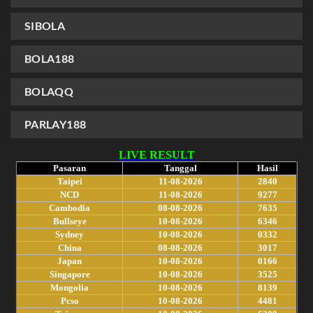
SIBOLA
BOLA188
BOLAQQ
PARLAY188