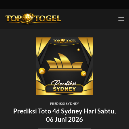
Skip
to
content
PREDIKSI SYDNEY
Prediksi Toto 4d Sydney Hari Sabtu,
06 Juni 2026