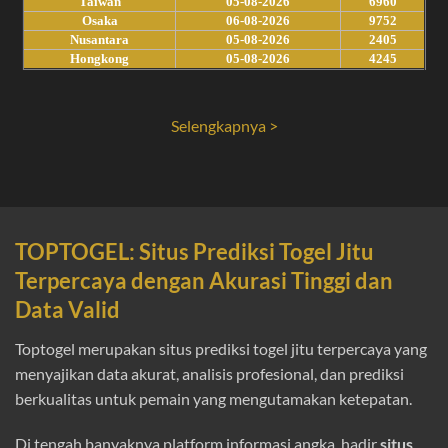
Selengkapnya >
TOPTOGEL: Situs Prediksi Togel Jitu
Terpercaya dengan Akurasi Tinggi dan
Data Valid
Toptogel merupakan situs prediksi togel jitu terpercaya yang
menyajikan data akurat, analisis profesional, dan prediksi
berkualitas untuk pemain yang mengutamakan ketepatan.
Di tengah banyaknya platform informasi angka, hadir
situs