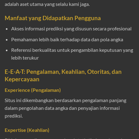
adalah aset utama yang selalu kami jaga.
Manfaat yang Didapatkan Pengguna
Akses informasi prediksi yang disusun secara profesional
Pemahaman lebih baik terhadap data dan pola angka
Referensi berkualitas untuk pengambilan keputusan yang
lebih terukur
E-E-A-T: Pengalaman, Keahlian, Otoritas, dan
Kepercayaan
Experience (Pengalaman)
Situs ini dikembangkan berdasarkan pengalaman panjang
dalam pengolahan data angka dan penyajian informasi
prediksi.
Expertise (Keahlian)