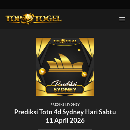
Skip
to
content
PREDIKSI SYDNEY
Prediksi Toto 4d Sydney Hari Sabtu
11 April 2026