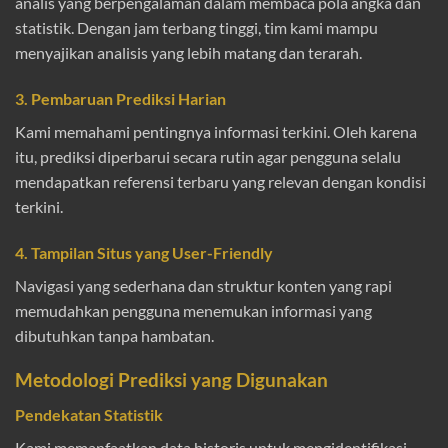
analis yang berpengalaman dalam membaca pola angka dan
statistik. Dengan jam terbang tinggi, tim kami mampu
menyajikan analisis yang lebih matang dan terarah.
3. Pembaruan Prediksi Harian
Kami memahami pentingnya informasi terkini. Oleh karena
itu, prediksi diperbarui secara rutin agar pengguna selalu
mendapatkan referensi terbaru yang relevan dengan kondisi
terkini.
4. Tampilan Situs yang User-Friendly
Navigasi yang sederhana dan struktur konten yang rapi
memudahkan pengguna menemukan informasi yang
dibutuhkan tanpa hambatan.
Metodologi Prediksi yang Digunakan
Pendekatan Statistik
Kami memanfaatkan data historis untuk mengidentifikasi