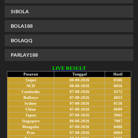
SIBOLA
BOLA188
BOLAQQ
PARLAY188