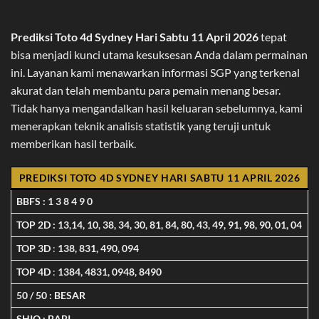
Prediksi Toto 4d Sydney
Hari
Sabtu 11
April 2026
tepat
bisa menjadi kunci utama kesuksesan Anda dalam permainan
ini. Layanan kami menawarkan informasi SGP yang terkenal
akurat dan telah membantu para pemain menang besar.
Tidak hanya mengandalkan hasil keluaran sebelumnya, kami
menerapkan teknik analisis statistik yang teruji untuk
memberikan hasil terbaik.
PREDIKSI TOTO 4D SYDNEY HARI
SABTU 11 APRIL
2026
BBFS : 1 3 8 4 9 0
TOP
2D : 13,14, 10, 38, 34, 30, 81, 84, 80, 43, 49, 91, 98, 90, 01, 04
TOP
3D
:
138, 831, 490, 094
TOP
4D
:
1384, 4831, 0948, 8490
50 / 50 : BESAR
SHIO : BABI