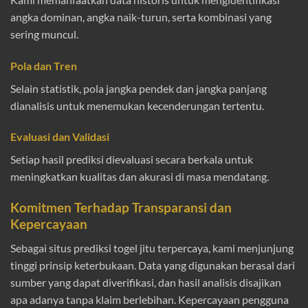
angka dominan, angka naik-turun, serta kombinasi yang
sering muncul.
Pola dan Tren
Selain statistik, pola jangka pendek dan jangka panjang
dianalisis untuk menemukan kecenderungan tertentu.
Evaluasi dan Validasi
Setiap hasil prediksi dievaluasi secara berkala untuk
meningkatkan kualitas dan akurasi di masa mendatang.
Komitmen Terhadap Transparansi dan
Kepercayaan
Sebagai situs prediksi togel jitu terpercaya, kami menjunjung
tinggi prinsip keterbukaan. Data yang digunakan berasal dari
sumber yang dapat diverifikasi, dan hasil analisis disajikan
apa adanya tanpa klaim berlebihan. Kepercayaan pengguna