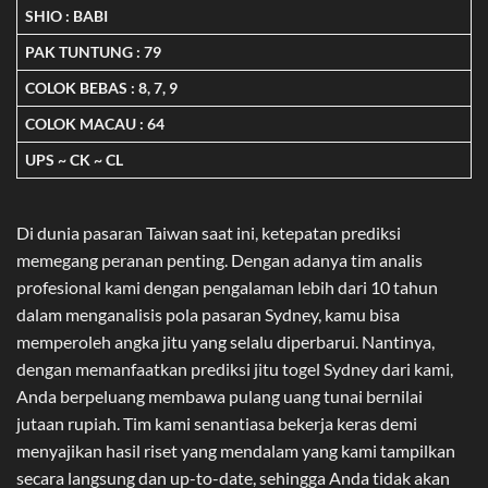
SHIO : BABI
PAK TUNTUNG : 79
COLOK BEBAS : 8, 7, 9
COLOK MACAU : 64
UPS ~ CK ~ CL
Di dunia pasaran Taiwan saat ini, ketepatan prediksi
memegang peranan penting. Dengan adanya tim analis
profesional kami dengan pengalaman lebih dari 10 tahun
dalam menganalisis pola pasaran Sydney, kamu bisa
memperoleh angka jitu yang selalu diperbarui. Nantinya,
dengan memanfaatkan prediksi jitu togel Sydney dari kami,
Anda berpeluang membawa pulang uang tunai bernilai
jutaan rupiah. Tim kami senantiasa bekerja keras demi
menyajikan hasil riset yang mendalam yang kami tampilkan
secara langsung dan up-to-date, sehingga Anda tidak akan