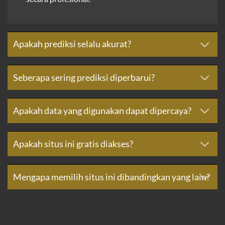
Apakah prediksi selalu akurat?
Seberapa sering prediksi diperbarui?
Apakah data yang digunakan dapat dipercaya?
Apakah situs ini gratis diakses?
Mengapa memilih situs ini dibandingkan yang lain?