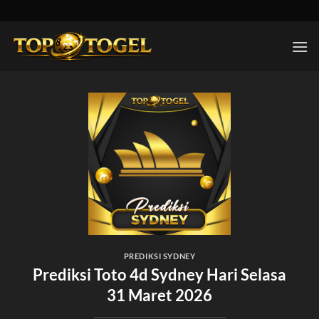
Skip
to
content
PREDIKSI SYDNEY
Prediksi Toto 4d Sydney Hari Selasa
31 Maret 2026