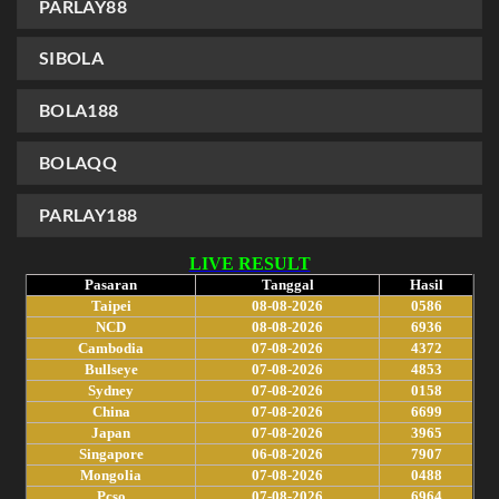
PARLAY88
SIBOLA
BOLA188
BOLAQQ
PARLAY188