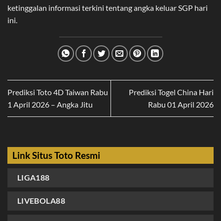
ketinggalan informasi terkini tentang angka keluar SGP hari
ini.
Prediksi Toto 4D Taiwan Rabu
Prediksi Togel China Hari
1 April 2026 – Angka Jitu
Rabu 01 April 2026
Link Situs Toto Resmi
LIGA188
LIVEBOLA88