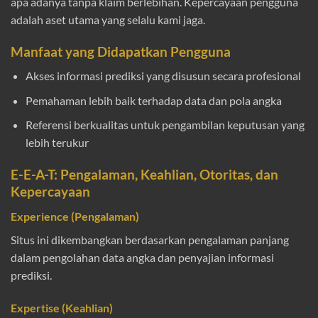
apa adanya tanpa klaim berlebihan. Kepercayaan pengguna
adalah aset utama yang selalu kami jaga.
Manfaat yang Didapatkan Pengguna
Akses informasi prediksi yang disusun secara profesional
Pemahaman lebih baik terhadap data dan pola angka
Referensi berkualitas untuk pengambilan keputusan yang
lebih terukur
E-E-A-T: Pengalaman, Keahlian, Otoritas, dan
Kepercayaan
Experience (Pengalaman)
Situs ini dikembangkan berdasarkan pengalaman panjang
dalam pengolahan data angka dan penyajian informasi
prediksi.
Expertise (Keahlian)