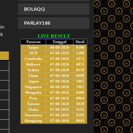
BOLAQQ
PARLAY188
ain
ik