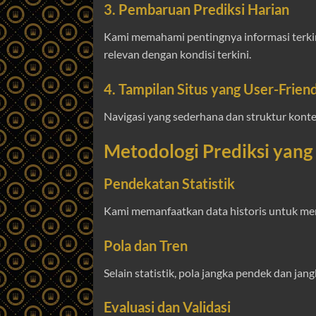
3. Pembaruan Prediksi Harian
Kami memahami pentingnya informasi terkini
relevan dengan kondisi terkini.
4. Tampilan Situs yang User-Frien
Navigasi yang sederhana dan struktur kon
Metodologi Prediksi yan
Pendekatan Statistik
Kami memanfaatkan data historis untuk meng
Pola dan Tren
Selain statistik, pola jangka pendek dan j
Evaluasi dan Validasi