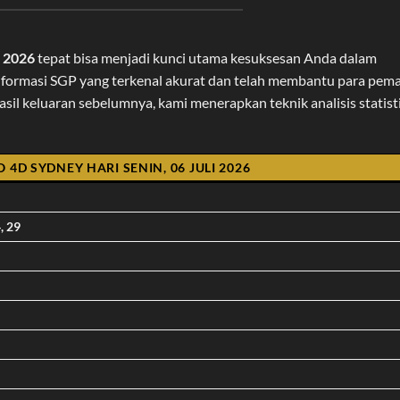
2026
tepat bisa menjadi kunci utama kesuksesan Anda dalam
nformasi SGP yang terkenal akurat dan telah membantu para pem
il keluaran sebelumnya, kami menerapkan teknik analisis statist
O 4D SYDNEY HARI SENIN, 06 JULI 2026
4, 29