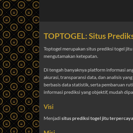
TOPTOGEL: Situs Prediksi
Toptogel merupakan situs prediksi togel jitu
mengutamakan ketepatan.
Di tengah banyaknya platform informasi ang
akurasi, transparansi data, dan analisis yan
berbasis data statistik, serta pembaruan rut
informasi prediksi yang objektif, mudah dip
Visi
Menjadi
situs prediksi togel jitu terpercay
Misi