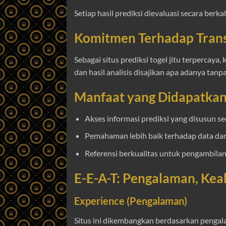
Setiap hasil prediksi dievaluasi secara ber
Komitmen Terhadap Trans
Sebagai situs prediksi togel jitu terpercaya
dan hasil analisis disajikan apa adanya tan
Manfaat yang Didapatka
Akses informasi prediksi yang disusun se
Pemahaman lebih baik terhadap data dan
Referensi berkualitas untuk pengambilan
E-E-A-T: Pengalaman, Kea
Experience (Pengalaman)
Situs ini dikembangkan berdasarkan pengal