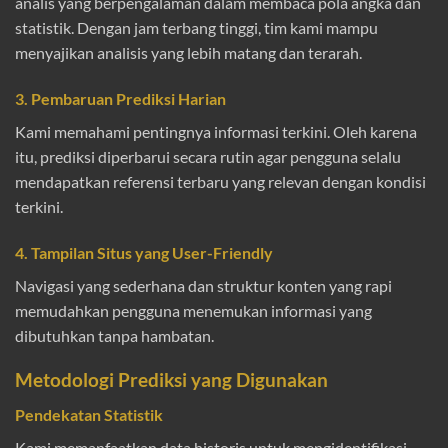
analis yang berpengalaman dalam membaca pola angka dan
statistik. Dengan jam terbang tinggi, tim kami mampu
menyajikan analisis yang lebih matang dan terarah.
3. Pembaruan Prediksi Harian
Kami memahami pentingnya informasi terkini. Oleh karena
itu, prediksi diperbarui secara rutin agar pengguna selalu
mendapatkan referensi terbaru yang relevan dengan kondisi
terkini.
4. Tampilan Situs yang User-Friendly
Navigasi yang sederhana dan struktur konten yang rapi
memudahkan pengguna menemukan informasi yang
dibutuhkan tanpa hambatan.
Metodologi Prediksi yang Digunakan
Pendekatan Statistik
Kami memanfaatkan data historis untuk mengidentifikasi