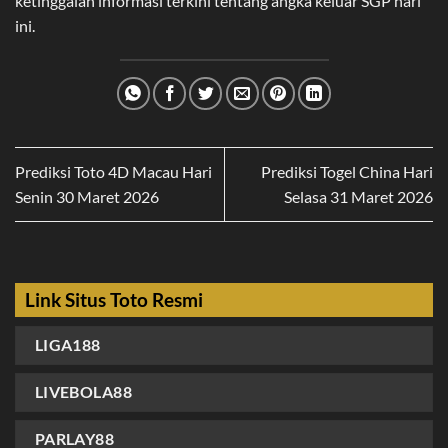
ketinggalan informasi terkini tentang angka keluar SGP hari
ini.
Prediksi Toto 4D Macau Hari
Prediksi Togel China Hari
Senin 30 Maret 2026
Selasa 31 Maret 2026
Link Situs Toto Resmi
LIGA188
LIVEBOLA88
PARLAY88