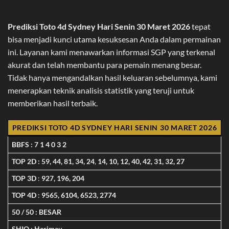
Prediksi Toto 4d Sydney
Hari Senin 30
Maret 2026
tepat
bisa menjadi kunci utama kesuksesan Anda dalam permainan
ini. Layanan kami menawarkan informasi SGP yang terkenal
akurat dan telah membantu para pemain menang besar.
Tidak hanya mengandalkan hasil keluaran sebelumnya, kami
menerapkan teknik analisis statistik yang teruji untuk
memberikan hasil terbaik.
PREDIKSI TOTO 4D SYDNEY HARI SENIN 30 MARET 2026
BBFS : 7 1 4 0 3 2
TOP
2D :
59, 44, 81, 34, 24
,
14, 10, 12, 40, 42, 31, 32, 27
TOP
3D
:
927, 196, 204
TOP
4D
:
9565, 6104, 6523, 2774
50 / 50 : BESAR
SHIO : Harimau