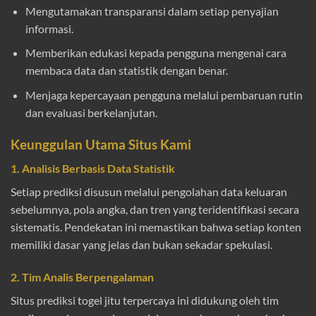
Mengutamakan transparansi dalam setiap penyajian
informasi.
Memberikan edukasi kepada pengguna mengenai cara
membaca data dan statistik dengan benar.
Menjaga kepercayaan pengguna melalui pembaruan rutin
dan evaluasi berkelanjutan.
Keunggulan Utama Situs Kami
1. Analisis Berbasis Data Statistik
Setiap prediksi disusun melalui pengolahan data keluaran
sebelumnya, pola angka, dan tren yang teridentifikasi secara
sistematis. Pendekatan ini memastikan bahwa setiap konten
memiliki dasar yang jelas dan bukan sekadar spekulasi.
2. Tim Analis Berpengalaman
Situs prediksi togel jitu terpercaya ini didukung oleh tim