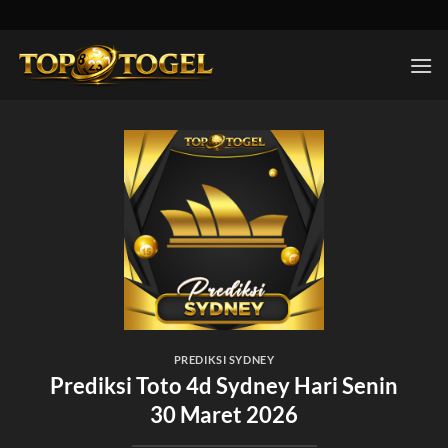
Skip
to
content
PREDIKSI SYDNEY
Prediksi Toto 4d Sydney Hari Senin
30 Maret 2026