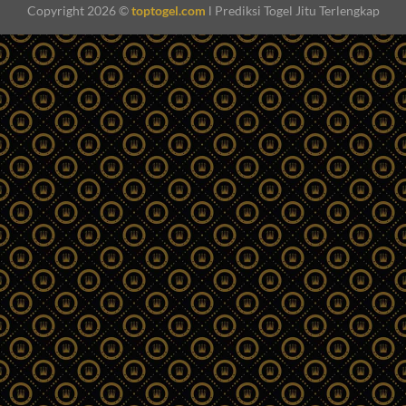
Copyright 2026 ©
toptogel.com
l Prediksi Togel Jitu Terlengkap