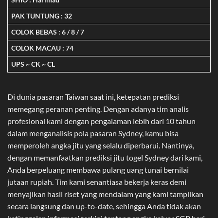
PAK TUNTUNG : 32
COLOK BEBAS : 6 / 8 / 7
COLOK MACAU : 74
UPS ~ CK ~ CL
Di dunia pasaran Taiwan saat ini, ketepatan prediksi
memegang peranan penting. Dengan adanya tim analis
profesional kami dengan pengalaman lebih dari 10 tahun
dalam menganalisis pola pasaran Sydney, kamu bisa
memperoleh angka jitu yang selalu diperbarui. Nantinya,
dengan memanfaatkan prediksi jitu togel Sydney dari kami,
Anda berpeluang membawa pulang uang tunai bernilai
jutaan rupiah. Tim kami senantiasa bekerja keras demi
menyajikan hasil riset yang mendalam yang kami tampilkan
secara langsung dan up-to-date, sehingga Anda tidak akan