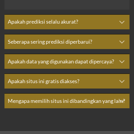
Apakah prediksi selalu akurat?
Seberapa sering prediksi diperbarui?
Apakah data yang digunakan dapat dipercaya?
Apakah situs ini gratis diakses?
Mengapa memilih situs ini dibandingkan yang lain?