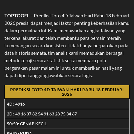
TOPTOGEL
– Prediksi Toto 4D Taiwan Hari Rabu 18 Februari
2026 presisi dapat menjadi faktor penting keberhasilan kamu
dalam permainan ini. Kami menawarkan angka Taiwan yang
terkenal akurat dan telah membantu para pemain meraih
kemenangan secara konsisten. Tidak hanya berpatokan pada
data historis semata, tim analis kami memadukan berbagai
metode teruji secara statistik serta membaca pola
pergerakan pasar malam ini untuk memberikan hasil yang
dapat dipertanggungjawabkan secara logis.
PREDIKSI TOTO 4D TAIWAN HARI RABU 18 FEBRUARI
2026
4D :
4916
2D :
49 16 37 82 54 91 63 28 75 34 67
50/50:
GENAP KECIL
SHIO : KUDA