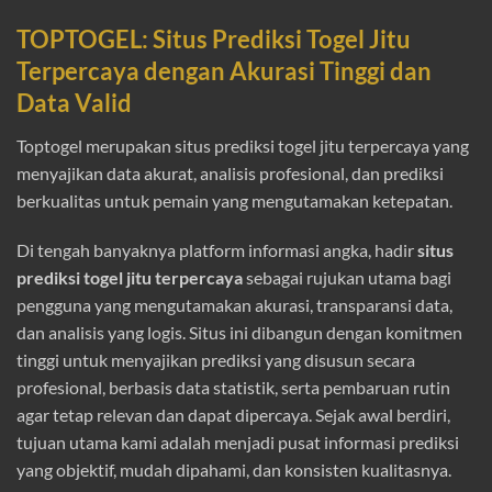
TOPTOGEL: Situs Prediksi Togel Jitu
Terpercaya dengan Akurasi Tinggi dan
Data Valid
Toptogel merupakan situs prediksi togel jitu terpercaya yang
menyajikan data akurat, analisis profesional, dan prediksi
berkualitas untuk pemain yang mengutamakan ketepatan.
Di tengah banyaknya platform informasi angka, hadir
situs
prediksi togel jitu terpercaya
sebagai rujukan utama bagi
pengguna yang mengutamakan akurasi, transparansi data,
dan analisis yang logis. Situs ini dibangun dengan komitmen
tinggi untuk menyajikan prediksi yang disusun secara
profesional, berbasis data statistik, serta pembaruan rutin
agar tetap relevan dan dapat dipercaya. Sejak awal berdiri,
tujuan utama kami adalah menjadi pusat informasi prediksi
yang objektif, mudah dipahami, dan konsisten kualitasnya.