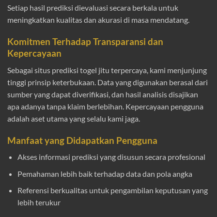
Setiap hasil prediksi dievaluasi secara berkala untuk
meningkatkan kualitas dan akurasi di masa mendatang.
Komitmen Terhadap Transparansi dan
Kepercayaan
Sebagai situs prediksi togel jitu terpercaya, kami menjunjung
tinggi prinsip keterbukaan. Data yang digunakan berasal dari
sumber yang dapat diverifikasi, dan hasil analisis disajikan
apa adanya tanpa klaim berlebihan. Kepercayaan pengguna
adalah aset utama yang selalu kami jaga.
Manfaat yang Didapatkan Pengguna
Akses informasi prediksi yang disusun secara profesional
Pemahaman lebih baik terhadap data dan pola angka
Referensi berkualitas untuk pengambilan keputusan yang
lebih terukur