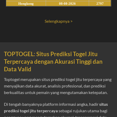
Selengkapnya >
TOPTOGEL: Situs Prediksi Togel Jitu
Terpercaya dengan Akurasi Tinggi dan
Data Valid
Toptogel merupakan situs prediksi togel jitu terpercaya yang
menyajikan data akurat, analisis profesional, dan prediksi
berkualitas untuk pemain yang mengutamakan ketepatan.
Di tengah banyaknya platform informasi angka, hadir
situs
prediksi togel jitu terpercaya
sebagai rujukan utama bagi