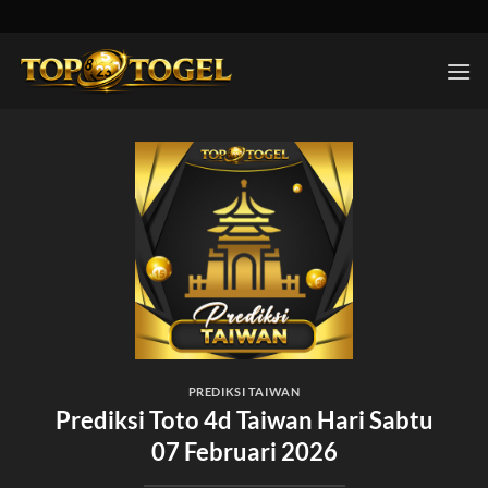
Skip
to
content
PREDIKSI TAIWAN
Prediksi Toto 4d Taiwan Hari Sabtu
07 Februari 2026