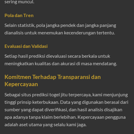
sering muncul.
Pola dan Tren
Selain statistik, pola jangka pendek dan jangka panjang
dianalisis untuk menemukan kecenderungan tertentu.
Evaluasi dan Validasi
Setiap hasil prediksi dievaluasi secara berkala untuk
meningkatkan kualitas dan akurasi di masa mendatang.
Komitmen Terhadap Transparansi dan
Kepercayaan
Sebagai situs prediksi togel jitu terpercaya, kami menjunjung
tinggi prinsip keterbukaan. Data yang digunakan berasal dari
sumber yang dapat diverifikasi, dan hasil analisis disajikan
apa adanya tanpa klaim berlebihan. Kepercayaan pengguna
adalah aset utama yang selalu kami jaga.