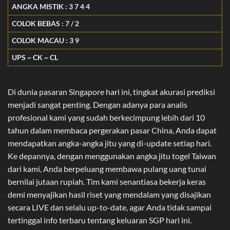
ANGKA MISTIK : 3 7 4 4
COLOK BEBAS : 7 / 2
COLOK MACAU : 3 9
UPS ~ CK ~ CL
Di dunia pasaran Singapore hari ini, tingkat akurasi prediksi
menjadi sangat penting. Dengan adanya para analis
profesional kami yang sudah berkecimpung lebih dari 10
tahun dalam membaca pergerakan pasar China, Anda dapat
mendapatkan angka-angka jitu yang di-update setiap hari.
Ke depannya, dengan menggunakan angka jitu togel Taiwan
dari kami, Anda berpeluang membawa pulang uang tunai
bernilai jutaan rupiah. Tim kami senantiasa bekerja keras
demi menyajikan hasil riset yang mendalam yang disajikan
secara LIVE dan selalu up-to-date, agar Anda tidak sampai
tertinggal info terbaru tentang keluaran SGP hari ini.