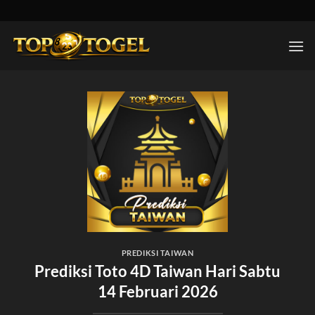
Skip
to
content
PREDIKSI TAIWAN
Prediksi Toto 4D Taiwan Hari Sabtu
14 Februari 2026