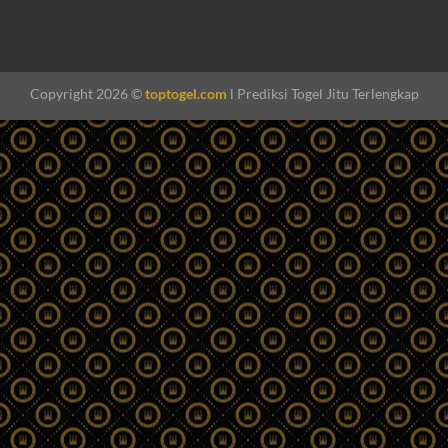
Copyright 2026 ©
toptogel.com
l Prediksi Togel Jitu Terlengkap