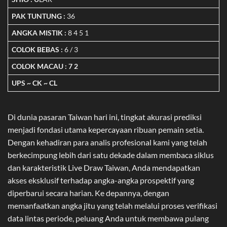
PAK TUNTUNG :
36
ANGKA MISTIK :
8 4 5 1
COLOK BEBAS :
6 / 3
COLOK MACAU : 7 2
UPS ~ CK ~ CL
Di dunia pasaran Taiwan hari ini, tingkat akurasi prediksi
menjadi fondasi utama kepercayaan ribuan pemain setia.
Dengan kehadiran para analis profesional kami yang telah
berkecimpung lebih dari satu dekade dalam membaca siklus
dan karakteristik Live Draw Taiwan, Anda mendapatkan
akses eksklusif terhadap angka-angka prospektif yang
diperbarui secara harian. Ke depannya, dengan
memanfaatkan angka jitu yang telah melalui proses verifikasi
data lintas periode, peluang Anda untuk membawa pulang