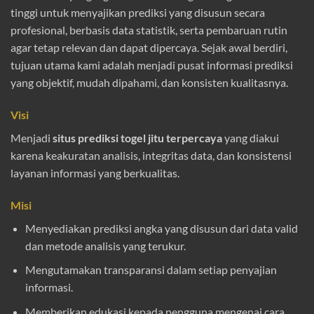
tinggi untuk menyajikan prediksi yang disusun secara
profesional, berbasis data statistik, serta pembaruan rutin
agar tetap relevan dan dapat dipercaya. Sejak awal berdiri,
tujuan utama kami adalah menjadi pusat informasi prediksi
yang objektif, mudah dipahami, dan konsisten kualitasnya.
Visi
Menjadi
situs prediksi togel jitu terpercaya
yang diakui
karena keakuratan analisis, integritas data, dan konsistensi
layanan informasi yang berkualitas.
Misi
Menyediakan prediksi angka yang disusun dari data valid
dan metode analisis yang terukur.
Mengutamakan transparansi dalam setiap penyajian
informasi.
Memberikan edukasi kepada pengguna mengenai cara