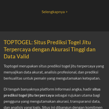
Selengkapnya >
TOPTOGEL: Situs Prediksi Togel Jitu
Terpercaya dengan Akurasi Tinggi dan
Data Valid
Toptogel merupakan situs prediksi togel jitu terpercaya yang
menyajikan data akurat, analisis profesional, dan prediksi
berkualitas untuk pemain yang mengutamakan ketepatan.
Di tengah banyaknya platform informasi angka, hadir
situs
prediksi togel jitu terpercaya
sebagai rujukan utama bagi
pengguna yang mengutamakan akurasi, transparansi data,
dan analisis yang logis. Situs ini dibangun dengan komitmen