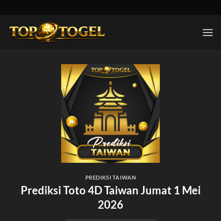
Skip
to
content
PREDIKSI TAIWAN
Prediksi Toto 4D Taiwan Jumat 1 Mei
2026