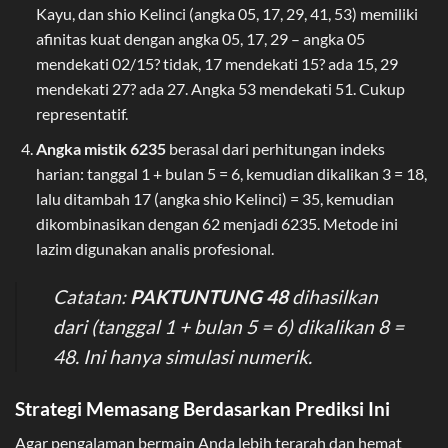
Kayu, dan shio Kelinci (angka 05, 17, 29, 41, 53) memiliki
afinitas kuat dengan angka 05, 17, 29 – angka 05
mendekati 02/15? tidak, 17 mendekati 15? ada 15, 29
mendekati 27? ada 27. Angka 53 mendekati 51. Cukup
representatif.
Angka mistik 6235
berasal dari perhitungan indeks
harian: tanggal 1 + bulan 5 = 6, kemudian dikalikan 3 = 18,
lalu ditambah 17 (angka shio Kelinci) = 35, kemudian
dikombinasikan dengan 62 menjadi 6235. Metode ini
lazim digunakan analis profesional.
Catatan:
PAKTUNTUNG 48
dihasilkan
dari (tanggal 1 + bulan 5 = 6) dikalikan 8 =
48. Ini hanya simulasi numerik.
Strategi Memasang Berdasarkan Prediksi Ini
Agar pengalaman bermain Anda lebih terarah dan hemat