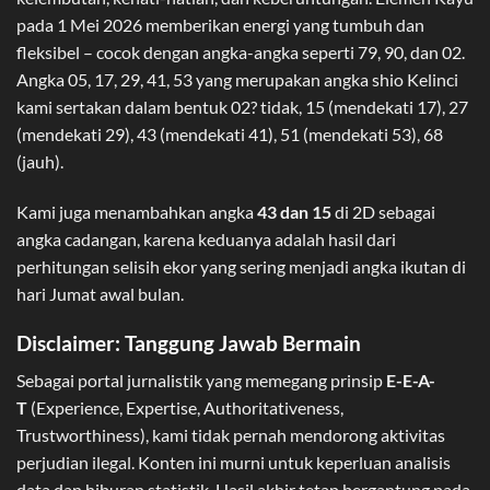
pada 1 Mei 2026 memberikan energi yang tumbuh dan
fleksibel – cocok dengan angka-angka seperti 79, 90, dan 02.
Angka 05, 17, 29, 41, 53 yang merupakan angka shio Kelinci
kami sertakan dalam bentuk 02? tidak, 15 (mendekati 17), 27
(mendekati 29), 43 (mendekati 41), 51 (mendekati 53), 68
(jauh).
Kami juga menambahkan angka
43 dan 15
di 2D sebagai
angka cadangan, karena keduanya adalah hasil dari
perhitungan selisih ekor yang sering menjadi angka ikutan di
hari Jumat awal bulan.
Disclaimer: Tanggung Jawab Bermain
Sebagai portal jurnalistik yang memegang prinsip
E-E-A-
T
(Experience, Expertise, Authoritativeness,
Trustworthiness), kami tidak pernah mendorong aktivitas
perjudian ilegal. Konten ini murni untuk keperluan analisis
data dan hiburan statistik. Hasil akhir tetap bergantung pada