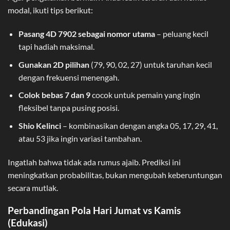
modal, ikuti tips berikut:
Pasang 4D 7902 sebagai nomor utama
– peluang kecil
tapi hadiah maksimal.
Gunakan 2D pilihan
(79, 90, 02, 27) untuk taruhan kecil
dengan frekuensi menengah.
Colok bebas 7 dan 9
cocok untuk pemain yang ingin
fleksibel tanpa pusing posisi.
Shio Kelinci
– kombinasikan dengan angka 05, 17, 29, 41,
atau 53 jika ingin variasi tambahan.
Ingatlah bahwa tidak ada rumus ajaib. Prediksi ini
meningkatkan probabilitas, bukan mengubah keberuntungan
secara mutlak.
Perbandingan Pola Hari Jumat vs Kamis
(Edukasi)