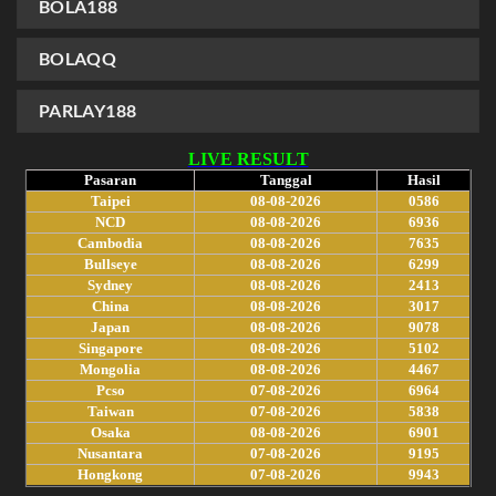
BOLA188
BOLAQQ
PARLAY188