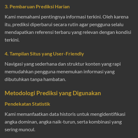
3. Pembaruan Prediksi Harian
Kami memahami pentingnya informasi terkini. Oleh karena
itu, prediksi diperbarui secara rutin agar pengguna selalu
mendapatkan referensi terbaru yang relevan dengan kondisi
terkini.
4. Tampilan Situs yang User-Friendly
Navigasi yang sederhana dan struktur konten yang rapi
memudahkan pengguna menemukan informasi yang
dibutuhkan tanpa hambatan.
Metodologi Prediksi yang Digunakan
Pendekatan Statistik
Kami memanfaatkan data historis untuk mengidentifikasi
angka dominan, angka naik-turun, serta kombinasi yang
sering muncul.