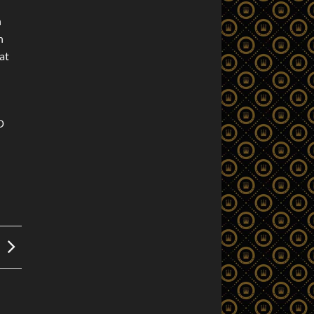
h
n
at
D