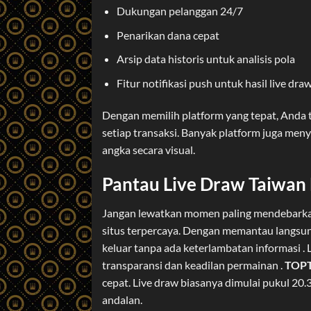
Dukungan pelanggan 24/7
Penarikan dana cepat
Arsip data historis untuk analisis pola
Fitur notifikasi push untuk hasil live dra
Dengan memilih platform yang tepat, Anda
setiap transaksi. Banyak platform juga meny
angka secara visual.
Pantau Live Draw Taiwan
Jangan lewatkan momen paling mendebarka
situs terpercaya. Dengan memantau langsun
keluar tanpa ada keterlambatan informasi . 
transparansi dan keadilan permainan .
TOP
cepat. Live draw biasanya dimulai pukul 20
andalan.