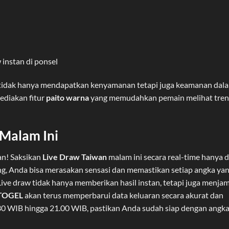
w instan di ponsel
 tidak hanya mendapatkan kenyamanan tetapi juga keamanan dal
ediakan fitur
paito warna
yang memudahkan pemain melihat tren
 Malam Ini
n! Saksikan
Live Draw Taiwan
malam ini secara real-time hanya d
g, Anda bisa merasakan sensasi dan memastikan setiap angka ya
Live draw tidak hanya memberikan hasil instan, tetapi juga menja
TOGEL
akan terus memperbarui data keluaran secara akurat dan
.30 WIB hingga 21.00 WIB, pastikan Anda sudah siap dengan angk