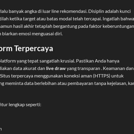
lu banyak angka di luar line rekomendasi. Disiplin adalah kunci
lah ketika target atau batas modal telah tercapai. Ingatlah bahw
, namun hasil akhir tetaplah bergantung pada faktor keberuntungan
 biarkan emosi menguasai diri.
form Terpercaya
latform yang tepat sangatlah krusial. Pastikan Anda hanya
iakan data akurat dan
live draw
yang transparan . Keamanan dan
a. Situs terpercaya menggunakan koneksi aman (HTTPS) untuk
ang meminta data berlebihan atau pembayaran tanpa kejelasan, ka
tur lengkap seperti:
n