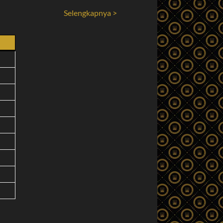
Selengkapnya >