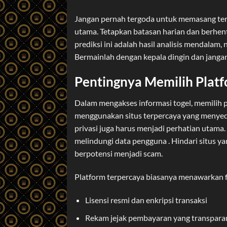
Jangan pernah tergoda untuk memasang terla
utama. Tetapkan batasan harian dan berhenti
prediksi ini adalah hasil analisis mendalam
Bermainlah dengan kepala dingin dan jangan
Pentingnya Memilih Plat
Dalam mengakses informasi togel, memilih p
menggunakan situs terpercaya yang menyed
privasi juga harus menjadi perhatian utam
melindungi data pengguna . Hindari situs y
berpotensi menjadi scam.
Platform terpercaya biasanya menawarkan fi
Lisensi resmi dan enkripsi transaksi
Rekam jejak pembayaran yang transpara