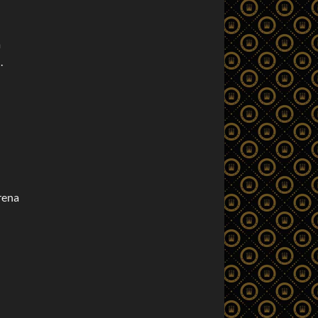
a
.
rena