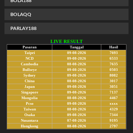
BOLA188
BOLAQQ
PARLAY188