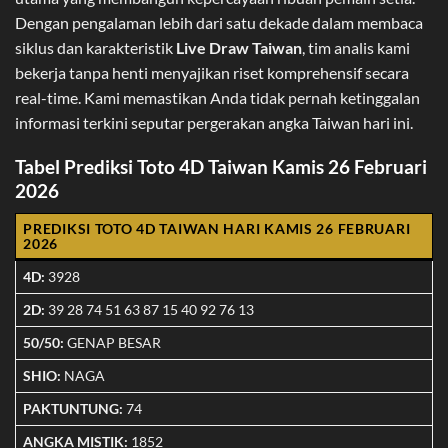
Dengan pengalaman lebih dari satu dekade dalam membaca
siklus dan karakteristik
Live Draw Taiwan
, tim analis kami
bekerja tanpa henti menyajikan riset komprehensif secara
real-time. Kami memastikan Anda tidak pernah ketinggalan
informasi terkini seputar pergerakan angka Taiwan hari ini.
Tabel Prediksi Toto 4D Taiwan Kamis 26 Februari
2026
PREDIKSI TOTO 4D TAIWAN HARI KAMIS 26 FEBRUARI
2026
4D:
3928
2D:
39 28 74 51 63 87 15 40 92 76 13
50/50:
GENAP BESAR
SHIO:
NAGA
PAKTUNTUNG:
74
ANGKA MISTIK:
1852