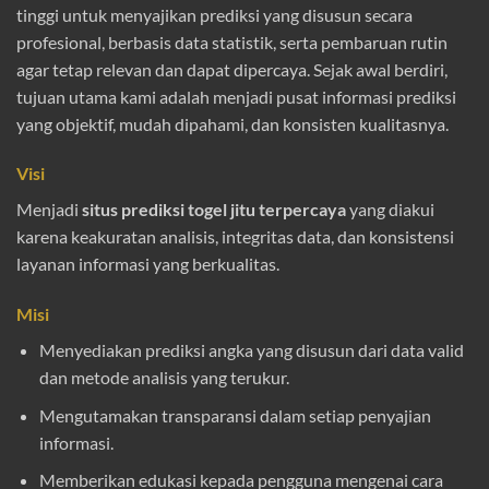
tinggi untuk menyajikan prediksi yang disusun secara
profesional, berbasis data statistik, serta pembaruan rutin
agar tetap relevan dan dapat dipercaya. Sejak awal berdiri,
tujuan utama kami adalah menjadi pusat informasi prediksi
yang objektif, mudah dipahami, dan konsisten kualitasnya.
Visi
Menjadi
situs prediksi togel jitu terpercaya
yang diakui
karena keakuratan analisis, integritas data, dan konsistensi
layanan informasi yang berkualitas.
Misi
Menyediakan prediksi angka yang disusun dari data valid
dan metode analisis yang terukur.
Mengutamakan transparansi dalam setiap penyajian
informasi.
Memberikan edukasi kepada pengguna mengenai cara