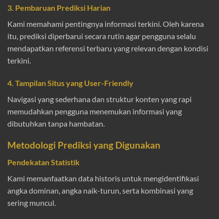
3. Pembaruan Prediksi Harian
Kami memahami pentingnya informasi terkini. Oleh karena
itu, prediksi diperbarui secara rutin agar pengguna selalu
mendapatkan referensi terbaru yang relevan dengan kondisi
terkini.
4. Tampilan Situs yang User-Friendly
Navigasi yang sederhana dan struktur konten yang rapi
memudahkan pengguna menemukan informasi yang
dibutuhkan tanpa hambatan.
Metodologi Prediksi yang Digunakan
Pendekatan Statistik
Kami memanfaatkan data historis untuk mengidentifikasi
angka dominan, angka naik-turun, serta kombinasi yang
sering muncul.