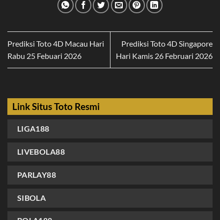
Prediksi Toto 4D Macau Hari
Prediksi Toto 4D Singapore
Rabu 25 Febuari 2026
Hari Kamis 26 Februari 2026
Link Situs Toto Resmi
LIGA188
LIVEBOLA88
PARLAY88
SIBOLA