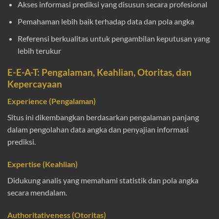
Akses informasi prediksi yang disusun secara profesional
Pemahaman lebih baik terhadap data dan pola angka
Referensi berkualitas untuk pengambilan keputusan yang
lebih terukur
E-E-A-T: Pengalaman, Keahlian, Otoritas, dan
Kepercayaan
Experience (Pengalaman)
Situs ini dikembangkan berdasarkan pengalaman panjang
dalam pengolahan data angka dan penyajian informasi
prediksi.
Expertise (Keahlian)
Didukung analis yang memahami statistik dan pola angka
secara mendalam.
Authoritativeness (Otoritas)