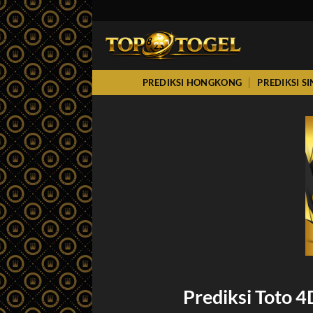
Skip
to
content
PREDIKSI HONGKONG
PREDIKSI S
Prediksi Toto 