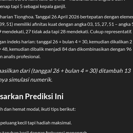
genap tapi 5 sebagai kepala ganjil.
 harian Tionghoa. Tanggal 26 April 2026 bertepatan dengan eleme
 39, 51) memiliki afinitas kuat dengan angka 03, 15, 27, 51 – angka 
9 mendekati, 27 tidak ada tapi 28 mendekati. Cukup representatif.
an indeks harian: tanggal 26 + bulan 4 = 30, kemudian dikalikan 2
) = 48, kemudian dibalik menjadi 84 dan dikombinasikan dengan 96
 analis profesional.
asilkan dari (tanggal 26 + bulan 4 = 30) ditambah 13
anya simulasi numerik.
arkan Prediksi Ini
 dan hemat modal, ikuti tips berikut:
peluang kecil tapi hadiah maksimal.
uk taruhan kecil dengan frekuensi menengah.