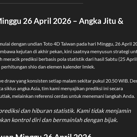
inggu 26 April 2026 – Angka Jitu &
ulai dengan undian Toto 4D Taiwan pada hari Minggu, 26 April 2
mbawa kejutan di akhir pekan, kini saatnya menyusun strategi un
eracik prediksi berbasis pola statistik dari hasil Sabtu (25 April
ta perhitungan shio dan elemen kalender Imlek.
ive draw yang konsisten setiap malam sekitar pukul 20.50 WIB. D
iklus angka Asia, tim kami menyajikan prediksi ini secara
tlak, melainkan referensi cerdas untuk menemani langkah Anda.
t prediksi dan hiburan statistik. Kami tidak menjamin
an kontrol diri dan bermainlah dengan bijak.
iwan Minggu 26 April 2026