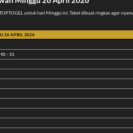
 TOPTOGEL untuk hari Minggu ini. Tabel dibuat ringkas agar nyam
 26 APRIL 2026
 92 – 51