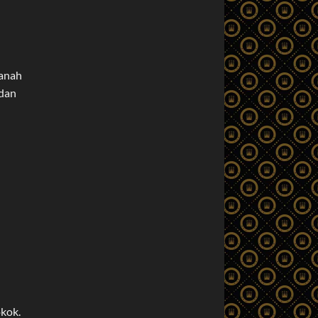
Tanah
 dan
okok.