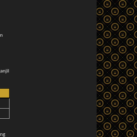
an
anjil
ang