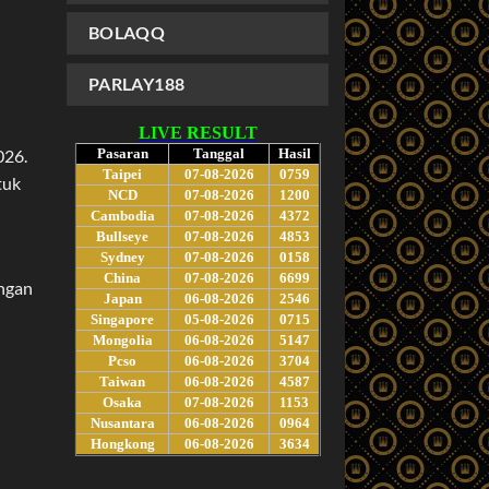
BOLAQQ
PARLAY188
026.
tuk
engan