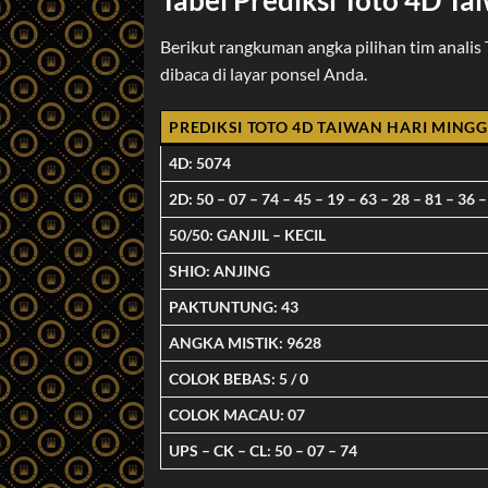
Berikut rangkuman angka pilihan tim analis
dibaca di layar ponsel Anda.
PREDIKSI TOTO 4D TAIWAN HARI MINGGU
4D: 5074
2D: 50 – 07 – 74 – 45 – 19 – 63 – 28 – 81 – 36 –
50/50: GANJIL – KECIL
SHIO: ANJING
PAKTUNTUNG: 43
ANGKA MISTIK: 9628
COLOK BEBAS: 5 / 0
COLOK MACAU: 07
UPS – CK – CL: 50 – 07 – 74