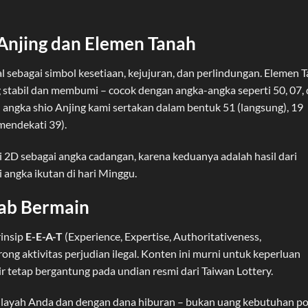
 Anjing dan Elemen Tanah
l sebagai simbol kesetiaan, kejujuran, dan perlindungan. Elemen 
 stabil dan membumi – cocok dengan angka-angka seperti 50, 07,
 angka shio Anjing kami sertakan dalam bentuk 51 (langsung), 19
mendekati 39).
i 2D sebagai angka cadangan, karena keduanya adalah hasil dari
i angka ikutan di hari Minggu.
wab Bermain
rinsip
E-E-A-T
(Experience, Expertise, Authoritativeness,
ng aktivitas perjudian ilegal. Konten ini murni untuk keperluan
khir tetap bergantung pada undian resmi dari Taiwan Lottery.
 wilayah Anda dan dengan dana hiburan – bukan uang kebutuhan p