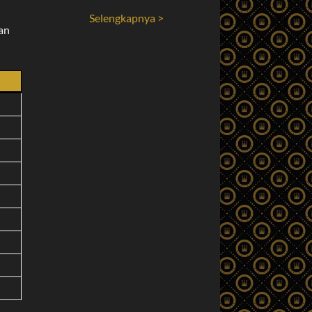
Selengkapnya >
an