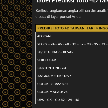
Berikut rangkuman angka pilihan tim analis
dibaca di layar ponsel Anda.
PREDIKSI TOTO 4D TAIWAN HARI MINGG
4D: 8246
2D: 82 – 24 – 46 – 68 – 13 – 57 – 90 – 35 – 71 –
50/50: GENAP – BESAR
SHIO: ULAR
PAKTUNTUNG: 64
ANGKA MISTIK: 1397
COLOK BEBAS: 8 / 2
COLOK MACAU: 24
UPS – CK – CL: 82 – 24 – 46