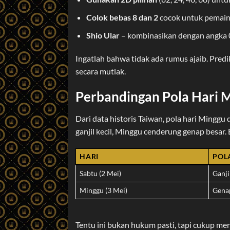
Colok bebas 8 dan 2
cocok untuk pemain y
Shio Ular
– kombinasikan dengan angka 06,
Ingatlah bahwa tidak ada rumus ajaib. Pred
secara mutlak.
Perbandingan Pola Hari M
Dari data historis Taiwan, pola hari Minggu 
ganjil kecil, Minggu cenderung genap besar. B
HARI
POL
Sabtu (2 Mei)
Ganji
Minggu (3 Mei)
Gena
Tentu ini bukan hukum pasti, tapi cukup me