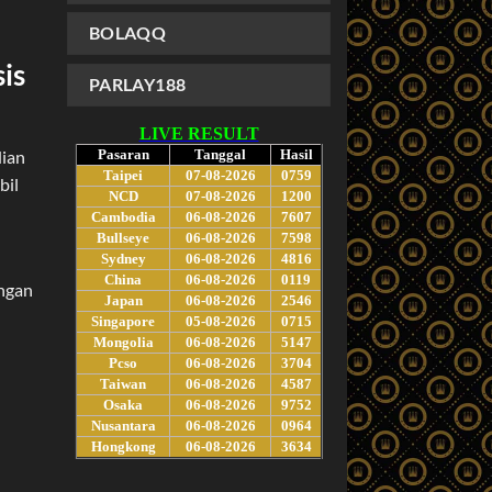
BOLAQQ
is
PARLAY188
dian
bil
engan