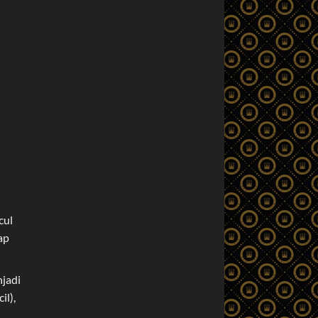
cul
ap
jadi
il),