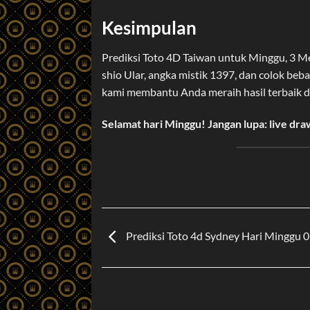
Kesimpulan
Prediksi Toto 4D Taiwan untuk Minggu, 3 
shio Ular, angka mistik 1397, dan colok beb
kami membantu Anda meraih hasil terbaik di 
Selamat hari Minggu! Jangan lupa: live dra
Prediksi Toto 4d Sydney Hari Minggu 