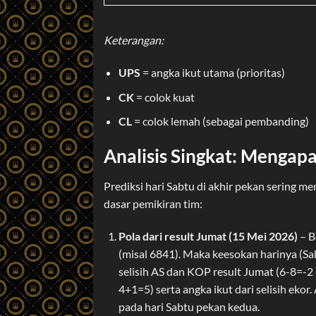
Keterangan:
UPS
= angka ikut utama (prioritas)
CK
= colok kuat
CL
= colok lemah (sebagai pembanding)
Analisis Singkat: Mengapa
Prediksi hari Sabtu di akhir pekan sering m
dasar pemikiran tim:
Pola dari result Jumat (15 Mei 2026)
– B
(misal 6841). Maka keesokan harinya (Sabt
selisih AS dan KOP result Jumat (6-8=-
4+1=5) serta angka ikut dari selisih eko
pada hari Sabtu pekan kedua.