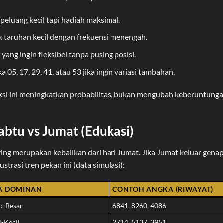
peluang kecil tapi hadiah maksimal.
uk taruhan kecil dengan frekuensi menengah.
ang ingin fleksibel tanpa pusing posisi.
05, 17, 29, 41, atau 53 jika ingin variasi tambahan.
iksi ini meningkatkan probabilitas, bukan mengubah keberuntung
abtu vs Jumat (Edukasi)
ering merupakan kebalikan dari hari Jumat. Jika Jumat keluar gena
lustrasi tren pekan ini (data simulasi):
A DOMINAN
CONTOH ANGKA (RIWAYAT)
p-Besar
6841, 8260, 4086
l-Kecil
2714, 5137, 3951