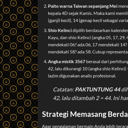
Paito warna Taiwan sepanjang Mei
menun
kepala 4D sejak Kamis. Maka kami memi
(ganjil kecil), 14 (genap kecil sebagai var
Shio Kelinci
dipilih berdasarkan kalende
Kayu, dan shio Kelinci (angka 05, 17, 29,
mendekati 06? ada 06, 17 mendekati 14? 
mendekati 58? ada 58. Cukup representati
Angka mistik 3567
berasal dari perhitung
42, lalu dikurangi 10 (angka shio Kelinc
lazim digunakan analis profesional.
Catatan:
PAKTUNTUNG 44
dih
42, lalu ditambah 2 = 44. Ini h
Strategi Memasang Berdas
Agar pengalaman bermain Anda lebih terarah