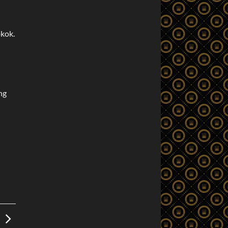
okok.
ng