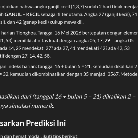
jukkan bahwa angka ganjil kecil (1,3,7) sudah 2 hari tidak menja
lih
GANJIL – KECIL
sebagai filter utama. Angka 27 (ganjil kecil), 71
iasi), dan 42 (genap kecil) cukup mewakili.
r harian Tionghoa. Tanggal 16 Mei 2026 bertepatan dengan eleme
 41, 53) memiliki afinitas kuat dengan angka 05, 17, 29 – angka 05
ada 14, 29 mendekati 27? ada 27, 41 mendekati 42? ada 42, 53
f dengan 27, 14, 42, 58.
an indeks harian: tanggal 16 + bulan 5 = 21, kemudian dikalikan 2
i) = 32, kemudian dikombinasikan dengan 35 menjadi 3567. Metode 
asilkan dari (tanggal 16 + bulan 5 = 21) dikalikan 2 =
anya simulasi numerik.
arkan Prediksi Ini
 dan hemat modal, ikuti tips berikut: