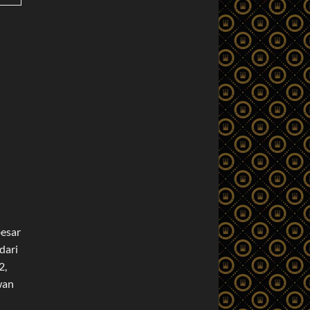
besar
dari
2,
wan