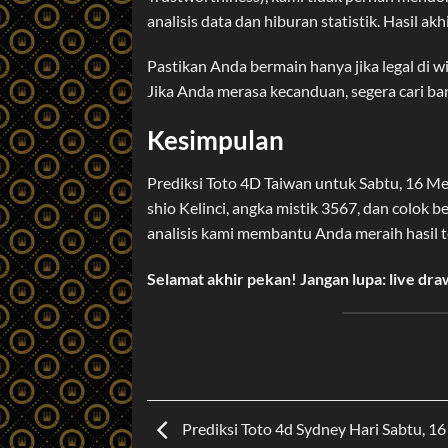
analisis data dan hiburan statistik. Hasil a
Pastikan Anda bermain hanya jika legal di
Jika Anda merasa kecanduan, segera cari ba
Kesimpulan
Prediksi Toto 4D Taiwan untuk Sabtu, 16 
shio Kelinci, angka mistik 3567, dan colok 
analisis kami membantu Anda meraih hasil ter
Selamat akhir pekan! Jangan lupa: live dra
Prediksi Toto 4d Sydney Hari Sabtu, 1