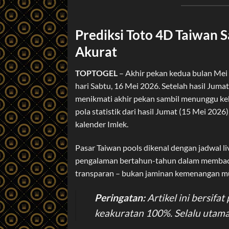
Prediksi Toto 4D Taiwan S
Akurat
TOPTOGEL
– Akhir pekan kedua bulan Mei
hari Sabtu, 16 Mei 2026. Setelah hasil Jum
menikmati akhir pekan sambil menunggu keb
pola statistik dari hasil Jumat (15 Mei 2026
kalender Imlek.
Pasar Taiwan pools dikenal dengan jadwal l
pengalaman bertahun-tahun dalam membaca s
transparan – bukan jaminan kemenangan mu
Peringatan:
Artikel ini bersifa
keakuratan 100%. Selalu utamak