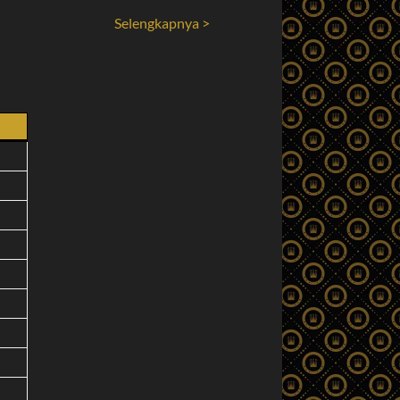
Selengkapnya >
n