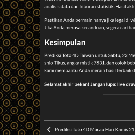
analisis data dan hiburan statistik. Hasil a
Pastikan Anda bermain hanya jika legal di
Jika Anda merasa kecanduan, segera cari ba
Kesimpulan
Prediksi Toto 4D Taiwan untuk Sabtu, 23 
shio Tikus, angka mistik 7831, dan colok be
kami membantu Anda meraih hasil terbaik di 
Selamat akhir pekan! Jangan lupa: live dra
Prediksi Toto 4D Macau Hari Kamis 21