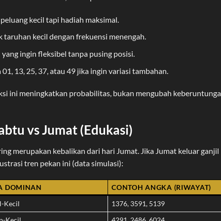
peluang kecil tapi hadiah maksimal.
uk taruhan kecil dengan frekuensi menengah.
ang ingin fleksibel tanpa pusing posisi.
, 13, 25, 37, atau 49 jika ingin variasi tambahan.
iksi ini meningkatkan probabilitas, bukan mengubah keberuntung
abtu vs Jumat (Edukasi)
ering merupakan kebalikan dari hari Jumat. Jika Jumat keluar ganjil
ustrasi tren pekan ini (data simulasi):
A DOMINAN
CONTOH ANGKA (RIWAYAT)
l-Kecil
1376, 3591, 5139
p-Kecil
4291, 2486, 6024