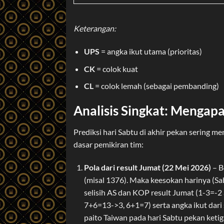
Keterangan:
UPS
= angka ikut utama (prioritas)
CK
= colok kuat
CL
= colok lemah (sebagai pembanding)
Analisis Singkat: Mengapa
Prediksi hari Sabtu di akhir pekan sering m
dasar pemikiran tim:
Pola dari result Jumat (22 Mei 2026)
– B
(misal 1376). Maka keesokan harinya (Sab
selisih AS dan KOP result Jumat (1-3=-
7+6=13->3, 6+1=7) serta angka ikut dari 
paito Taiwan pada hari Sabtu pekan ketig