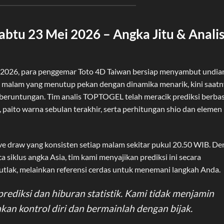
abtu 23 Mei 2026 – Angka Jitu & Analis
i 2026, para penggemar Toto 4D Taiwan bersiap menyambut undia
at malam yang menutup pekan dengan dinamika menarik, kini saat
eruntungan. Tim analis TOPTOGEL telah meracik prediksi berbas
), paito warna sebulan terakhir, serta perhitungan shio dan elemen
ive draw yang konsisten setiap malam sekitar pukul 20.50 WIB. D
iklus angka Asia, tim kami menyajikan prediksi ini secara
tlak, melainkan referensi cerdas untuk menemani langkah Anda.
t prediksi dan hiburan statistik. Kami tidak menjamin
an kontrol diri dan bermainlah dengan bijak.