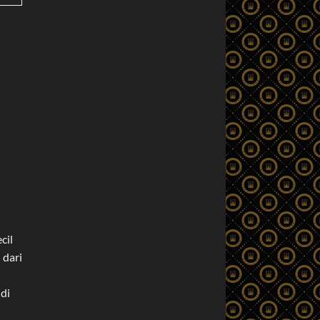
cil
 dari
di