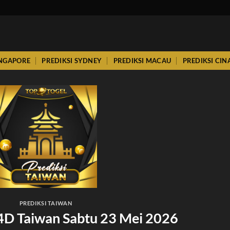
INGAPORE
PREDIKSI SYDNEY
PREDIKSI MACAU
PREDIKSI CIN
PREDIKSI TAIWAN
 4D Taiwan Sabtu 23 Mei 2026