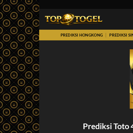
Skip
to
content
PREDIKSI HONGKONG
PREDIKSI S
Prediksi Toto