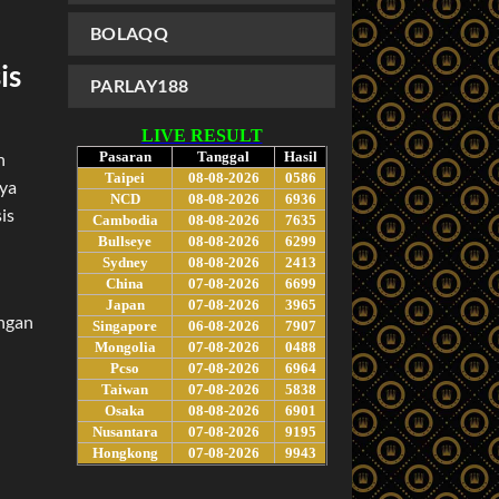
BOLAQQ
is
PARLAY188
n
nya
is
engan