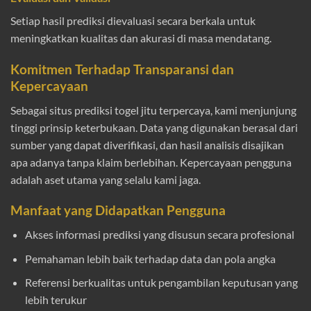
Setiap hasil prediksi dievaluasi secara berkala untuk
meningkatkan kualitas dan akurasi di masa mendatang.
Komitmen Terhadap Transparansi dan
Kepercayaan
Sebagai situs prediksi togel jitu terpercaya, kami menjunjung
tinggi prinsip keterbukaan. Data yang digunakan berasal dari
sumber yang dapat diverifikasi, dan hasil analisis disajikan
apa adanya tanpa klaim berlebihan. Kepercayaan pengguna
adalah aset utama yang selalu kami jaga.
Manfaat yang Didapatkan Pengguna
Akses informasi prediksi yang disusun secara profesional
Pemahaman lebih baik terhadap data dan pola angka
Referensi berkualitas untuk pengambilan keputusan yang
lebih terukur