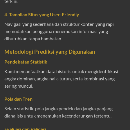
terkini.
4. Tampilan Situs yang User-Friendly
Navigasi yang sederhana dan struktur konten yang rapi
memudahkan pengguna menemukan informasi yang
dibutuhkan tanpa hambatan.
Metodologi Prediksi yang Digunakan
Pendekatan Statistik
Kami memanfaatkan data historis untuk mengidentifikasi
angka dominan, angka naik-turun, serta kombinasi yang
sering muncul.
Pola dan Tren
Selain statistik, pola jangka pendek dan jangka panjang
dianalisis untuk menemukan kecenderungan tertentu.
Evaluasi dan Validasi