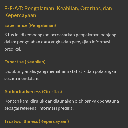
E-E-A-T: Pengalaman, Keahlian, Otoritas, dan
Kepercayaan
Experience (Pengalaman)
Situs ini dikembangkan berdasarkan pengalaman panjang
dalam pengolahan data angka dan penyajian informasi
prediksi.
Expertise (Keahlian)
Didukung analis yang memahami statistik dan pola angka
secara mendalam.
Authoritativeness (Otoritas)
Konten kami dirujuk dan digunakan oleh banyak pengguna
sebagai referensi informasi prediksi.
Trustworthiness (Kepercayaan)