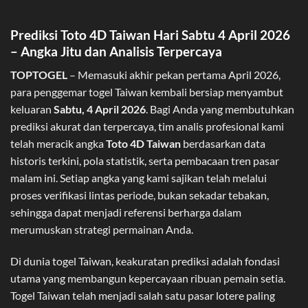
Prediksi Toto 4D Taiwan Hari Sabtu 4 April 2026
– Angka Jitu dan Analisis Terpercaya
TOPTOGEL
– Memasuki akhir pekan pertama April 2026,
para penggemar togel Taiwan kembali bersiap menyambut
keluaran
Sabtu, 4 April 2026
. Bagi Anda yang membutuhkan
prediksi akurat dan terpercaya, tim analis profesional kami
telah meracik angka
Toto 4D Taiwan
berdasarkan data
historis terkini, pola statistik, serta pembacaan tren pasar
malam ini. Setiap angka yang kami sajikan telah melalui
proses verifikasi lintas periode, bukan sekadar tebakan,
sehingga dapat menjadi referensi berharga dalam
merumuskan strategi permainan Anda.
Di dunia togel Taiwan, keakuratan prediksi adalah fondasi
utama yang membangun kepercayaan ribuan pemain setia.
Togel Taiwan telah menjadi salah satu pasar lotere paling