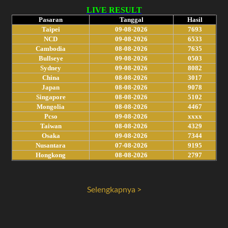
Selengkapnya >