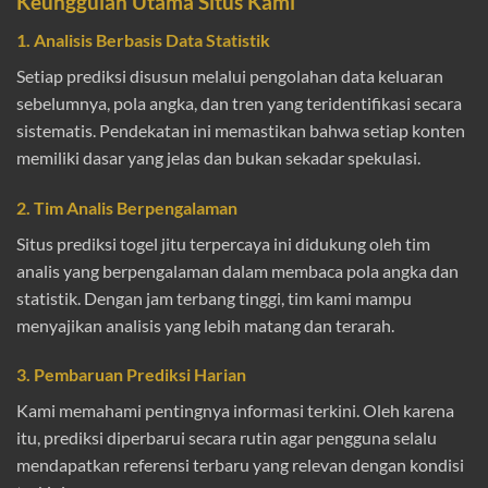
Keunggulan Utama Situs Kami
1. Analisis Berbasis Data Statistik
Setiap prediksi disusun melalui pengolahan data keluaran
sebelumnya, pola angka, dan tren yang teridentifikasi secara
sistematis. Pendekatan ini memastikan bahwa setiap konten
memiliki dasar yang jelas dan bukan sekadar spekulasi.
2. Tim Analis Berpengalaman
Situs prediksi togel jitu terpercaya ini didukung oleh tim
analis yang berpengalaman dalam membaca pola angka dan
statistik. Dengan jam terbang tinggi, tim kami mampu
menyajikan analisis yang lebih matang dan terarah.
3. Pembaruan Prediksi Harian
Kami memahami pentingnya informasi terkini. Oleh karena
itu, prediksi diperbarui secara rutin agar pengguna selalu
mendapatkan referensi terbaru yang relevan dengan kondisi